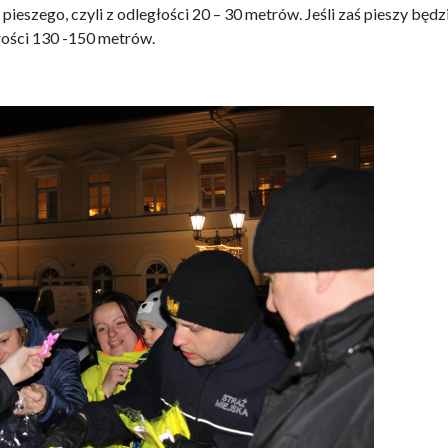
 pieszego, czyli z odległości 20 – 30 metrów. Jeśli zaś pieszy będz
łości 130 -150 metrów.