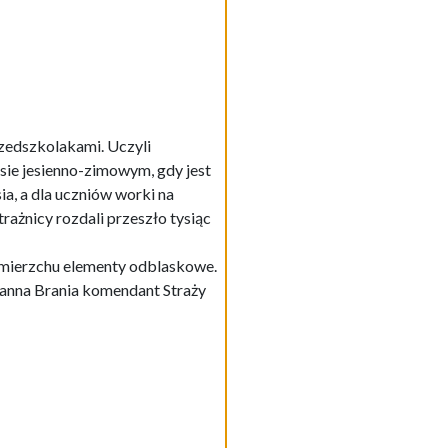
rzedszkolakami. Uczyli
ie jesienno-zimowym, gdy jest
a, a dla uczniów worki na
rażnicy rozdali przeszło tysiąc
zmierzchu elementy odblaskowe.
anna Brania komendant Straży