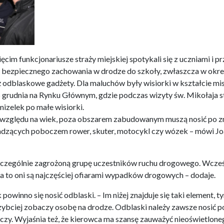
im funkcjonariusze straży miejskiej spotykali się z uczniami i p
 bezpiecznego zachowania w drodze do szkoły, zwłaszcza w okres
 odblaskowe gadżety. Dla maluchów były wisiorki w kształcie misi
 5 grudnia na Rynku Głównym, gdzie podczas wizyty św. Mikołaja st
zelek po małe wisiorki.
z względu na wiek, poza obszarem zabudowanym muszą nosić po 
adzących poboczem rower, skuter, motocykl czy wózek – mówi Jo
 szczególnie zagrożoną grupę uczestników ruchu drogowego. Wcześni
, a to oni są najczęściej ofiarami wypadków drogowych – dodaje.
powinno się nosić odblaski. – Im niżej znajduje się taki element, t
ybciej zobaczy osobę na drodze. Odblaski należy zawsze nosić po t
aczy. Wyjaśnia też, że kierowca ma szansę zauważyć nieoświetlone