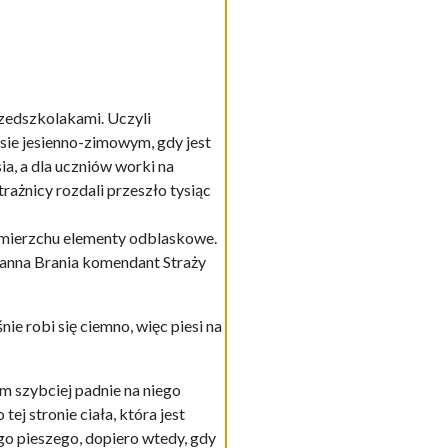
rzedszkolakami. Uczyli
ie jesienno-zimowym, gdy jest
a, a dla uczniów worki na
rażnicy rozdali przeszło tysiąc
zmierzchu elementy odblaskowe.
anna Brania komendant Straży
e robi się ciemno, więc piesi na
ym szybciej padnie na niego
ej stronie ciała, która jest
go pieszego, dopiero wtedy, gdy