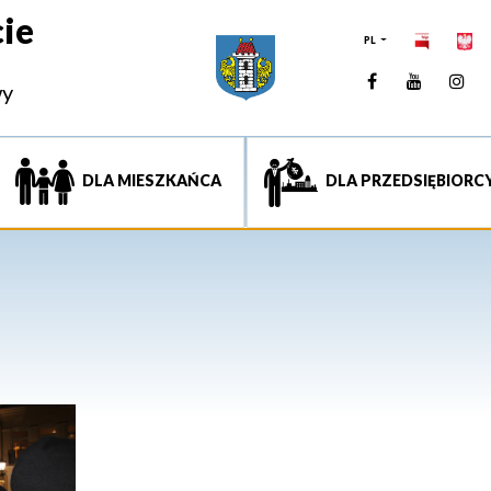
ie
PL
Facebook
YouTUb
Ins
wy
DLA MIESZKAŃCA
DLA PRZEDSIĘBIORC