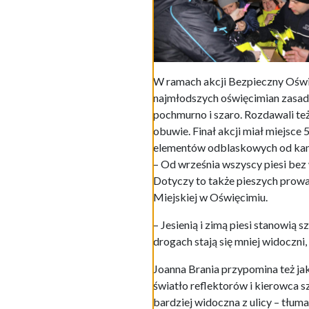
W ramach akcji Bezpieczny Oświęc
najmłodszych oświęcimian zasad
pochmurno i szaro. Rozdawali też
obuwie. Finał akcji miał miejsce
elementów odblaskowych od kami
– Od września wszyscy piesi be
Dotyczy to także pieszych prow
Miejskiej w Oświęcimiu.
– Jesienią i zimą piesi stanowią
drogach stają się mniej widoczni
Joanna Brania przypomina też jak 
światło reflektorów i kierowca sz
bardziej widoczna z ulicy – tłum