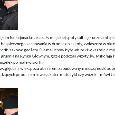
im funkcjonariusze straży miejskiej spotykali się z uczniami i p
 bezpiecznego zachowania w drodze do szkoły, zwłaszcza w okres
 odblaskowe gadżety. Dla maluchów były wisiorki w kształcie misi
 5 grudnia na Rynku Głównym, gdzie podczas wizyty św. Mikołaja st
zelek po małe wisiorki.
z względu na wiek, poza obszarem zabudowanym muszą nosić po 
adzących poboczem rower, skuter, motocykl czy wózek – mówi Jo