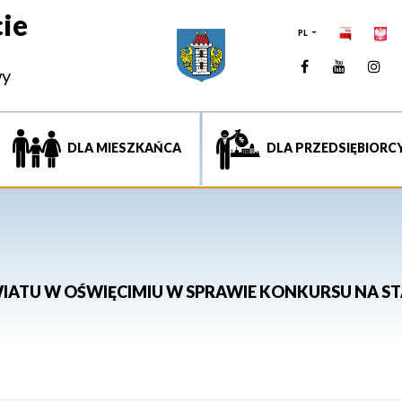
ie
PL
Facebook
YouTUb
Ins
wy
DLA MIESZKAŃCA
DLA PRZEDSIĘBIORC
ATU W OŚWIĘCIMIU W SPRAWIE KONKURSU NA S