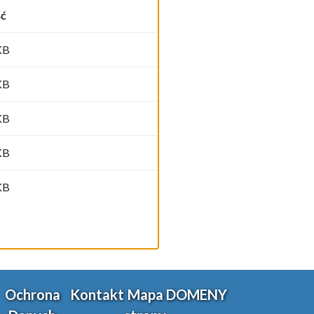
ść
KB
KB
KB
KB
KB
Ochrona
Kontakt
Mapa
DOMENY