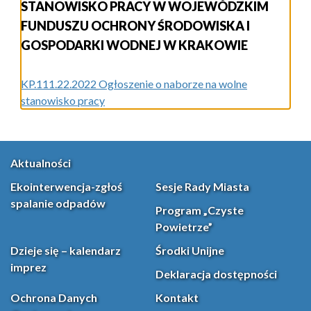
STANOWISKO PRACY W WOJEWÓDZKIM
FUNDUSZU OCHRONY ŚRODOWISKA I
GOSPODARKI WODNEJ W KRAKOWIE
KP.111.22.2022 Ogłoszenie o naborze na wolne
stanowisko pracy
Aktualności
Ekointerwencja-zgłoś
Sesje Rady Miasta
spalanie odpadów
Program „Czyste
Powietrze”
Dzieje się – kalendarz
Środki Unijne
imprez
Deklaracja dostępności
Ochrona Danych
Kontakt