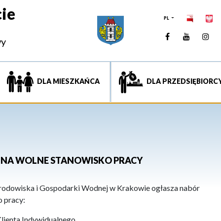
ie
PL
Facebook
YouTUb
Ins
wy
DLA MIESZKAŃCA
DLA PRZEDSIĘBIORC
 NA WOLNE STANOWISKO PRACY
odowiska i Gospodarki Wodnej w Krakowie ogłasza nabór
 pracy:
Klienta Indywidualnego