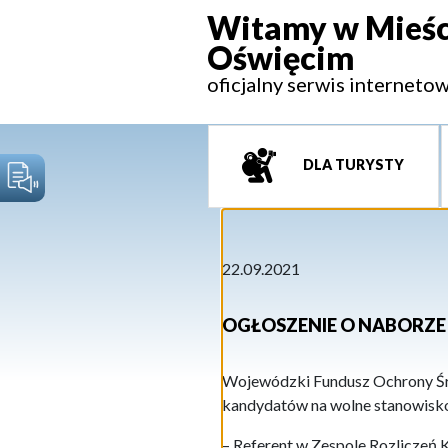
Witamy w Mieśc
Oświęcim
oficjalny serwis interneto
DLA TURYSTY
22.09.2021
OGŁOSZENIE O NABORZE
Wojewódzki Fundusz Ochrony Śr
kandydatów na wolne stanowisko
– Referent w Zespole Rozliczeń 