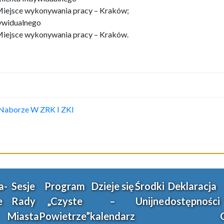
 Miejsce wykonywania pracy – Kraków;
dywidualnego
 Miejsce wykonywania pracy – Kraków.
 Naborze W ZRK I ZKI
a-
Sesje
Program
Dzieje się
Środki
Deklaracja
e
Rady
„Czyste
–
Unijne
dostępności
Miasta
Powietrze”
kalendarz