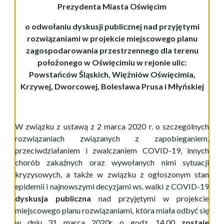
Prezydenta Miasta Oświęcim
o odwołaniu dyskusji publicznej nad przyjętymi
rozwiązaniami w projekcie miejscowego planu
zagospodarowania przestrzennego dla terenu
położonego w Oświęcimiu w rejonie ulic:
Powstańców Śląskich, Więźniów Oświęcimia,
Krzywej, Dworcowej, Bolesława Prusa i Młyńskiej
W związku z ustawą z 2 marca 2020 r. o szczególnych
rozwiązaniach związanych z zapobieganiem,
przeciwdziałaniem i zwalczaniem COVID-19, innych
chorób zakaźnych oraz wywołanych nimi sytuacji
kryzysowych, a także w związku z ogłoszonym stan
epidemii i najnowszymi decyzjami ws. walki z COVID-19
dyskusja publiczna
nad przyjętymi w projekcie
miejscowego planu rozwiązaniami, która miała odbyć się
w dniu
31 marca 2020r. o godz. 14.00
zostaje