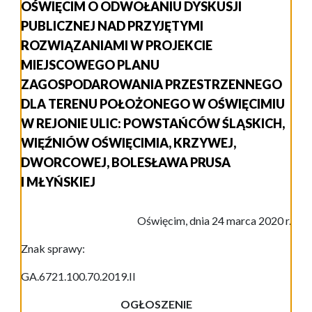
OŚWIĘCIM O ODWOŁANIU DYSKUSJI
PUBLICZNEJ NAD PRZYJĘTYMI
ROZWIĄZANIAMI W PROJEKCIE
MIEJSCOWEGO PLANU
ZAGOSPODAROWANIA PRZESTRZENNEGO
DLA TERENU POŁOŻONEGO W OŚWIĘCIMIU
W REJONIE ULIC: POWSTAŃCÓW ŚLĄSKICH,
WIĘŹNIÓW OŚWIĘCIMIA, KRZYWEJ,
DWORCOWEJ, BOLESŁAWA PRUSA
I MŁYŃSKIEJ
Oświęcim, dnia
24 marca 2020
r.
Znak sprawy:
GA.6721.100.70.2019.II
OGŁOSZENIE