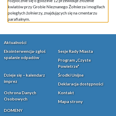
rozpocznie się o godzinie 12 przewiduje złożenie
kwiatów przy Grobie Nieznanego Żołnierza i mogiłach
poległych żołnierzy, znajdujących się na cmentarzu
parafialnym.
Aktualności
Ekointerwencja-zgłoś
Sesje Rady Miasta
spalanie odpadów
Program „Czyste
Powietrze”
Dzieje się – kalendarz
Środki Unijne
imprez
Deklaracja dostępności
Ochrona Danych
Kontakt
Osobowych
Mapa strony
DOMENY