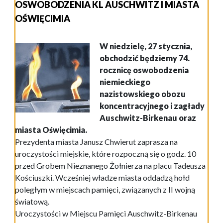
OSWOBODZENIA KL AUSCHWITZ I MIASTA
OŚWIĘCIMIA
W niedzielę, 27 stycznia,
obchodzić będziemy 74.
rocznicę oswobodzenia
niemieckiego
nazistowskiego obozu
koncentracyjnego i zagłady
Auschwitz-Birkenau oraz
miasta Oświęcimia.
Prezydenta miasta Janusz Chwierut zaprasza na
uroczystości miejskie, które rozpoczną się o godz. 10
przed Grobem Nieznanego Żołnierza na placu Tadeusza
Kościuszki. Wcześniej władze miasta oddadzą hołd
poległym w miejscach pamięci, związanych z II wojną
światową.
Uroczystości w Miejscu Pamięci Auschwitz-Birkenau