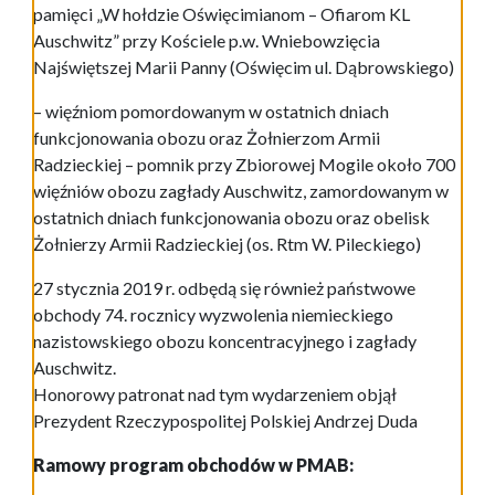
pamięci „W hołdzie Oświęcimianom – Ofiarom KL
Auschwitz” przy Kościele p.w. Wniebowzięcia
Najświętszej Marii Panny (Oświęcim ul. Dąbrowskiego)
– więźniom pomordowanym w ostatnich dniach
funkcjonowania obozu oraz Żołnierzom Armii
Radzieckiej – pomnik przy Zbiorowej Mogile około 700
więźniów obozu zagłady Auschwitz, zamordowanym w
ostatnich dniach funkcjonowania obozu oraz obelisk
Żołnierzy Armii Radzieckiej (os. Rtm W. Pileckiego)
27 stycznia 2019 r. odbędą się również państwowe
obchody 74. rocznicy wyzwolenia niemieckiego
nazistowskiego obozu koncentracyjnego i zagłady
Auschwitz.
Honorowy patronat nad tym wydarzeniem objął
Prezydent Rzeczypospolitej Polskiej Andrzej Duda
Ramowy program obchodów w PMAB: