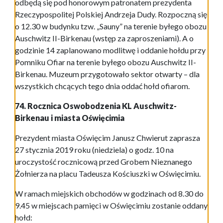
odbędą się pod honorowym patronatem prezydenta
Rzeczypospolitej Polskiej Andrzeja Dudy. Rozpoczną się
o 12.30 w budynku tzw. „Sauny” na terenie byłego obozu
Auschwitz II-Birkenau (wstęp za zaproszeniami). A o
godzinie 14 zaplanowano modlitwę i oddanie hołdu przy
Pomniku Ofiar na terenie byłego obozu Auschwitz II-
Birkenau. Muzeum przygotowało sektor otwarty – dla
wszystkich chcących tego dnia oddać hołd ofiarom.
74. Rocznica Oswobodzenia KL Auschwitz-
Birkenau i miasta Oświęcimia
Prezydent miasta Oświęcim Janusz Chwierut zaprasza
27 stycznia 2019 roku (niedziela) o godz. 10 na
uroczystość rocznicową przed Grobem Nieznanego
Żołnierza na placu Tadeusza Kościuszki w Oświęcimiu.
W ramach miejskich obchodów w godzinach od 8.30 do
9.45 w miejscach pamięci w Oświęcimiu zostanie oddany
hołd: