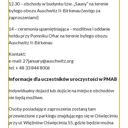
12.30 – obchody w budynku tzw. „Sauny” na terenie
byłego obozu Auschwitz II-Birkenau (wstęp za
zaproszeniami)
14 – ceremonia upamiętniająca – modlitwa i oddanie
hołdu przy Pomniku Ofiar na terenie byłego obozu
Auschwitz II-Birkenau
Kontakt:
e-mail: 27january@auschwitz.org
tel. + 48 33 844 8006
Informacje dla uczestników uroczystości w PMAB
Indywidualny dojazd lub dojście na miejsce obchodów
nie będą możliwe.
Osoby posiadające zaproszenia zostaną tam
przewiezione z parkingu znajdującego się w Oświęcimiu
przy ul. Więźniów Oświęcimia 55, gdzie będzie można