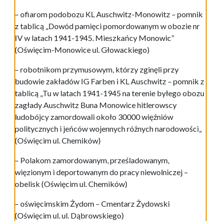
– ofiarom podobozu KL Auschwitz-Monowitz – pomnik
z tablicą „Dowód pamięci pomordowanym w obozie nr
IV w latach 1941-1945. Mieszkańcy Monowic”
(Oświęcim-Monowice ul. Głowackiego)
– robotnikom przymusowym, którzy zginęli przy
budowie zakładów IG Farben i KL Auschwitz – pomnik z
tablicą „Tu w latach 1941-1945 na terenie byłego obozu
zagłady Auschwitz Buna Monowice hitlerowscy
ludobójcy zamordowali około 30000 więźniów
politycznych i jeńców wojennych różnych narodowości„
(Oświęcim ul. Chemików)
– Polakom zamordowanym, prześladowanym,
więzionym i deportowanym do pracy niewolniczej –
obelisk (Oświęcim ul. Chemików)
– oświęcimskim Żydom – Cmentarz Żydowski
(Oświęcim ul. ul. Dąbrowskiego)