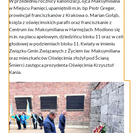
W przededniu rocznicy kanonizacji, ojca Maksymiliana
w Miejscu Pamięci, upamiętnili m.in. bp Piotr Greger,
prowincjał franciszkanów z Krakowa o. Marian Gołąb,
księża z oświęcimskich parafii oraz franciszkanie z
Centrum św. Maksymiliana w Harmężach. Modlono się
m.in. na placu apelowym, dziedzińcu bloku 11 oraz w celi
głodowej w podziemiach bloku 11. Kwiaty w imieniu
Związku Gmin Związanych z Życiem św. Maksymiliana
oraz mieszkańców Oświęcimia złożył pod Ścianą
Śmierci zastępca prezydenta Oświęcimia Krzysztof
Kania.