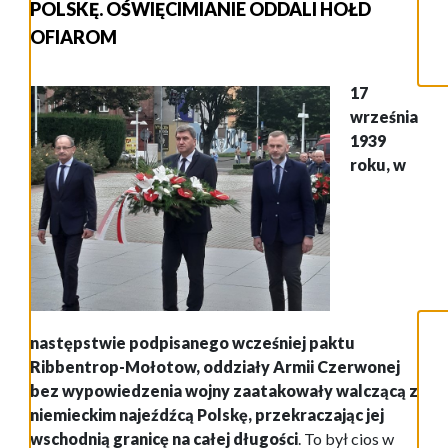
POLSKĘ. OŚWIĘCIMIANIE ODDALI HOŁD
OFIAROM
17
września
1939
roku, w
następstwie podpisanego wcześniej paktu
Ribbentrop-Mołotow, oddziały Armii Czerwonej
bez wypowiedzenia wojny zaatakowały walczącą z
niemieckim najeźdźcą Polskę, przekraczając jej
wschodnią granicę na całej długości
. To był cios w