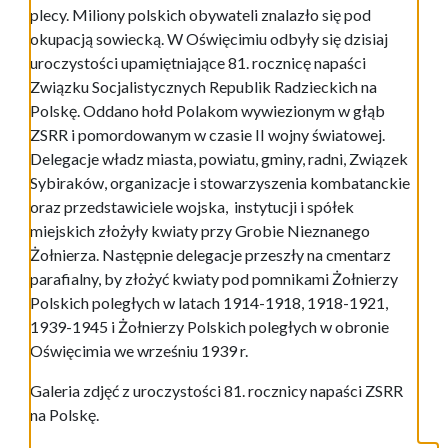
plecy. Miliony polskich obywateli znalazło się pod
okupacją sowiecką. W Oświęcimiu odbyły się dzisiaj
uroczystości upamiętniające 81. rocznicę napaści
Związku Socjalistycznych Republik Radzieckich na
Polskę. Oddano hołd Polakom wywiezionym w głąb
ZSRR i pomordowanym w czasie II wojny światowej.
Delegacje władz miasta, powiatu, gminy, radni, Związek
Sybiraków, organizacje i stowarzyszenia kombatanckie
oraz przedstawiciele wojska, instytucji i spółek
miejskich złożyły kwiaty przy Grobie Nieznanego
Żołnierza. Następnie delegacje przeszły na cmentarz
parafialny, by złożyć kwiaty pod pomnikami Żołnierzy
Polskich poległych w latach 1914-1918, 1918-1921,
1939-1945 i Żołnierzy Polskich poległych w obronie
Oświęcimia we wrześniu 1939 r.
Galeria zdjęć z uroczystości 81. rocznicy napaści ZSRR
na Polskę.