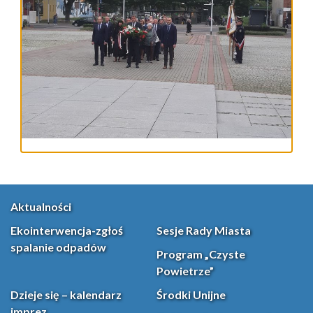
Aktualności
Ekointerwencja-zgłoś
Sesje Rady Miasta
spalanie odpadów
Program „Czyste
Powietrze”
Dzieje się – kalendarz
Środki Unijne
imprez