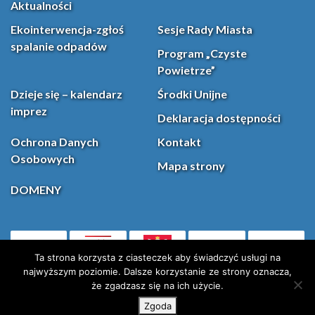
Aktualności
Ekointerwencja-zgłoś
Sesje Rady Miasta
spalanie odpadów
Program „Czyste
Powietrze”
Dzieje się – kalendarz
Środki Unijne
imprez
Deklaracja dostępności
Ochrona Danych
Kontakt
Osobowych
Mapa strony
DOMENY
PL
Facebook
YouT
(otwiera się w nowej karcie)
Ta strona korzysta z ciasteczek aby świadczyć usługi na
najwyższym poziomie. Dalsze korzystanie ze strony oznacza,
że zgadzasz się na ich użycie.
Instagram
X (Twitter)
Zgoda