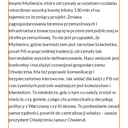
innymi Myślenice, które otrzymały w ostatnim rozdaniu
rekordowo wysoką kwotę blisko 130 mln zł na
tajemniczo brzmiący projekt: Zmiana
zagospodarowania terenów przemysłowych i
infrastruktury towarzyszącej w przestrzeni publicznej w
strefie przemysłowej. To nie jest przypadek, że
Myślenice, gdzie burmistrzem jest Jarosław Szlachetka,
poseł PiS w poprzedniej kadencji, otrzymały tak
horrendalnie wysokie dofinansowanie. Nasz wniosek jest
konkretny i ma służyć rozwojowi gospodarczemu
Oświęcimia. Ma też poprawić komunikację i
bezpieczeństwo kierowców. Jak widać dla ludzi z PiS od
rzeczywistych potrzeb ważniejsze jest kolesiostwo i
klientelizm. To niedobrze, gdy o tym co należy zrobić w
mieście, czy gminie, czego chcą mieszkańcy decydują
politycy z Warszawy czy Krakowa. To podważanie zasad
samorządności, powrót do centralizacji władzy – uważa
prezydent Oświęcimia Janusz Chwierut.