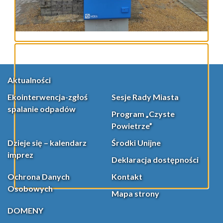
Aktualności
Ekointerwencja-zgłoś
Sesje Rady Miasta
spalanie odpadów
Program „Czyste
Powietrze”
Dzieje się – kalendarz
Środki Unijne
imprez
Deklaracja dostępności
Ochrona Danych
Kontakt
Osobowych
Mapa strony
DOMENY