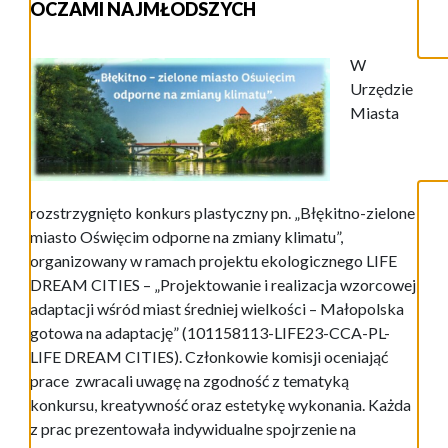
OCZAMI NAJMŁODSZYCH
W
Urzędzie
Miasta
rozstrzygnięto konkurs plastyczny pn. „Błękitno-zielone
miasto Oświęcim odporne na zmiany klimatu”,
organizowany w ramach projektu ekologicznego LIFE
DREAM CITIES – „Projektowanie i realizacja wzorcowej
adaptacji wśród miast średniej wielkości – Małopolska
gotowa na adaptację” (101158113-LIFE23-CCA-PL-
LIFE DREAM CITIES). Członkowie komisji oceniająć
prace zwracali uwagę na zgodność z tematyką
konkursu, kreatywność oraz estetykę wykonania. Każda
z prac prezentowała indywidualne spojrzenie na