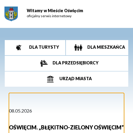
Witamy w Mieście Oświęcim
oficjalny serwis internetowy
DLA TURYSTY
DLA MIESZKAŃCA
DLA PRZEDSIĘBIORCY
URZĄD MIASTA
08.05.2026
OŚWIĘCIM. „BŁĘKITNO-ZIELONY OŚWIĘCIM”