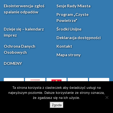
Ekointerwencja-zgłoś
Sesje Rady Miasta
spalanie odpadów
Program „Czyste
Powietrze”
Dzieje się – kalendarz
Środki Unijne
imprez
Deklaracja dostępności
Ochrona Danych
Kontakt
Osobowych
Mapa strony
DOMENY
PL
Facebook
YouT
(otwiera się w nowej karcie)
Ta strona korzysta z ciasteczek aby świadczyć usługi na
najwyższym poziomie. Dalsze korzystanie ze strony oznacza,
że zgadzasz się na ich użycie.
Instagram
X (Twitter)
Zgoda