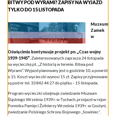
BITWY POD WYRAMI? ZAPISY NA WYJAZD
TYLKO DO 15 LISTOPADA
Muzeum
Zamek
w
Oświęcimiu kontynuuje projekt pn. „Czas wojny
1939-1945”
. Zainteresowanych zaprasza 24 listopada
na wycieczkę pt. „Z historią w terenie. Bitwa pod
Wyrami”. Wyjazd planowany jest o godzinie 10, a powrót
o 15. Koszt wycieczki wynosi 15 zł. Zapisy przyjmowane
są pod nr tel. 33 842 44 27 do piątku – 15 listopada.
Program wycieczki obejmuje zwiedzanie Muzeum
Śląskiego Września 1939 r. w Tychach, przejazd w rejon
Pomnika Pamięci Żołnierzy Września 1939 r. w Gostyni,
zwiedzanie Polskiego Schronu Bojowego „Sowiniec”.