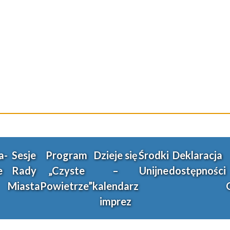
a-
Sesje
Program
Dzieje się
Środki
Deklaracja
e
Rady
„Czyste
–
Unijne
dostępności
Miasta
Powietrze”
kalendarz
imprez