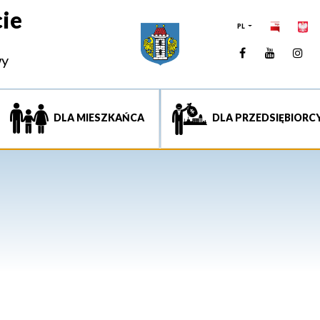
ie
PL
Facebook
YouTUb
Ins
wy
DLA MIESZKAŃCA
DLA PRZEDSIĘBIORC