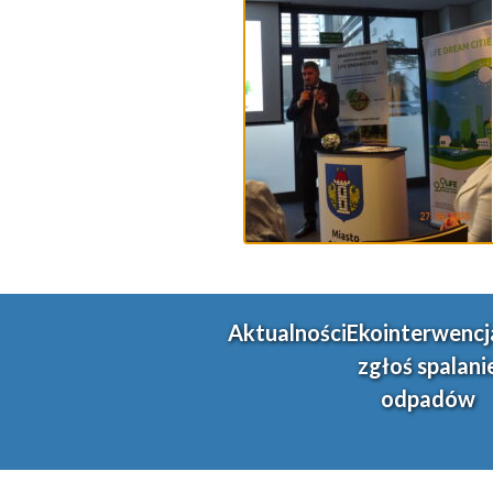
Aktualności
Ekointerwencj
zgłoś spalani
odpadów