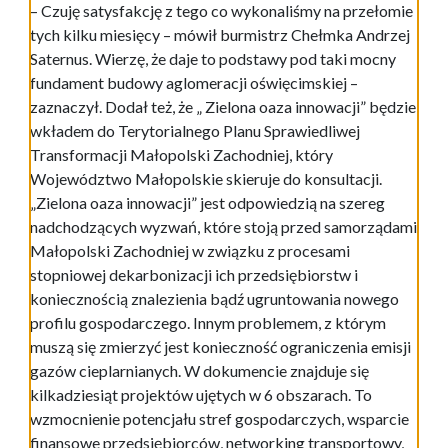
– Czuję satysfakcję z tego co wykonaliśmy na przełomie
tych kilku miesięcy – mówił burmistrz Chełmka Andrzej
Saternus. Wierzę, że daje to podstawy pod taki mocny
fundament budowy aglomeracji oświęcimskiej –
zaznaczył. Dodał też, że „ Zielona oaza innowacji” będzie
wkładem do Terytorialnego Planu Sprawiedliwej
Transformacji Małopolski Zachodniej, który
Województwo Małopolskie skieruje do konsultacji.
„Zielona oaza innowacji” jest odpowiedzią na szereg
nadchodzących wyzwań, które stoją przed samorządami
Małopolski Zachodniej w związku z procesami
stopniowej dekarbonizacji ich przedsiębiorstw i
koniecznością znalezienia bądź ugruntowania nowego
profilu gospodarczego. Innym problemem, z którym
muszą się zmierzyć jest konieczność ograniczenia emisji
gazów cieplarnianych. W dokumencie znajduje się
kilkadziesiąt projektów ujętych w 6 obszarach. To
wzmocnienie potencjału stref gospodarczych, wsparcie
finansowe przedsiębiorców, networking transportowy,