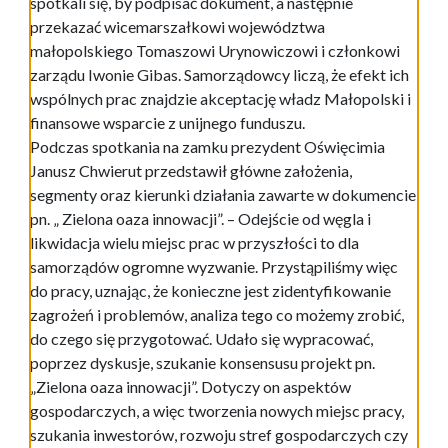
spotkali się, by podpisać dokument, a następnie
przekazać wicemarszałkowi województwa
małopolskiego Tomaszowi Urynowiczowi i członkowi
zarządu Iwonie Gibas. Samorządowcy liczą, że efekt ich
wspólnych prac znajdzie akceptację władz Małopolski i
finansowe wsparcie z unijnego funduszu.
Podczas spotkania na zamku prezydent Oświęcimia
Janusz Chwierut przedstawił główne założenia,
segmenty oraz kierunki działania zawarte w dokumencie
pn. „ Zielona oaza innowacji”. – Odejście od węgla i
likwidacja wielu miejsc prac w przyszłości to dla
samorządów ogromne wyzwanie. Przystąpiliśmy więc
do pracy, uznając, że konieczne jest zidentyfikowanie
zagrożeń i problemów, analiza tego co możemy zrobić,
do czego się przygotować. Udało się wypracować,
poprzez dyskusje, szukanie konsensusu projekt pn.
„Zielona oaza innowacji”. Dotyczy on aspektów
gospodarczych, a więc tworzenia nowych miejsc pracy,
szukania inwestorów, rozwoju stref gospodarczych czy