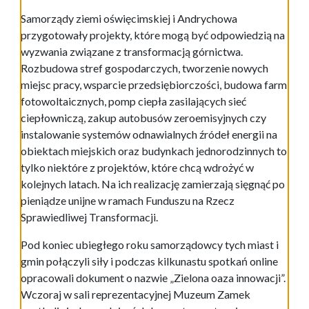
Samorządy ziemi oświęcimskiej i Andrychowa
przygotowały projekty, które mogą być odpowiedzią na
wyzwania związane z transformacją górnictwa.
Rozbudowa stref gospodarczych, tworzenie nowych
miejsc pracy, wsparcie przedsiębiorczości, budowa farm
fotowoltaicznych, pomp ciepła zasilających sieć
ciepłowniczą, zakup autobusów zeroemisyjnych czy
instalowanie systemów odnawialnych źródeł energii na
obiektach miejskich oraz budynkach jednorodzinnych to
tylko niektóre z projektów, które chcą wdrożyć w
kolejnych latach. Na ich realizację zamierzają sięgnąć po
pieniądze unijne w ramach Funduszu na Rzecz
Sprawiedliwej Transformacji.
Pod koniec ubiegłego roku samorządowcy tych miast i
gmin połączyli siły i podczas kilkunastu spotkań online
opracowali dokument o nazwie „Zielona oaza innowacji”.
Wczoraj w sali reprezentacyjnej Muzeum Zamek