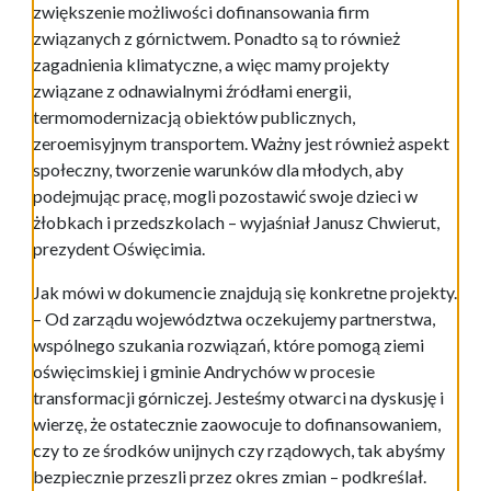
zwiększenie możliwości dofinansowania firm
związanych z górnictwem. Ponadto są to również
zagadnienia klimatyczne, a więc mamy projekty
związane z odnawialnymi źródłami energii,
termomodernizacją obiektów publicznych,
zeroemisyjnym transportem. Ważny jest również aspekt
społeczny, tworzenie warunków dla młodych, aby
podejmując pracę, mogli pozostawić swoje dzieci w
żłobkach i przedszkolach – wyjaśniał Janusz Chwierut,
prezydent Oświęcimia.
Jak mówi w dokumencie znajdują się konkretne projekty.
– Od zarządu województwa oczekujemy partnerstwa,
wspólnego szukania rozwiązań, które pomogą ziemi
oświęcimskiej i gminie Andrychów w procesie
transformacji górniczej. Jesteśmy otwarci na dyskusję i
wierzę, że ostatecznie zaowocuje to dofinansowaniem,
czy to ze środków unijnych czy rządowych, tak abyśmy
bezpiecznie przeszli przez okres zmian – podkreślał.