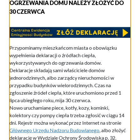
OGRZEWANIA DOMU NALEŻY ZŁOŻYĆ DO
30 CZERWCA
Przypominamy mieszkańcom miasta o obowiązku
wypełnienia deklaracji o źródłach ciepła,
wykorzystywanych do ogrzewania domów.
Deklaracje składają sami właściciele domów
jednorodzinnych, albo zarządcy nieruchomości w
przypadku budynków wielorodzinnych. Czas na
zgłoszenie źródeł ciepła, które uruchomiono przed 1
lipca ubiegłego roku, mija 30 czerwca.
Nowo uruchamiane piece, kotły, kozy, kominki,
kolektory czy pompy ciepła trzeba zgłosić w ciągu 14
dni. Rejestr można wykonać przez Internet na stronie
Głównego Urzędu Nadzoru Budowlanego
, albo złożyć
deklarację w Wydziale Ochrony Środowiska p. 32.