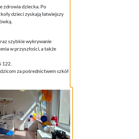
e zdrowia dziecka. Po
zkoły dzieci zyskają łatwiejszy
cówką.
 oraz szybkie wykrywanie
ia w przyszłości, a także
5 122.
rodzicom za pośrednictwem szkół