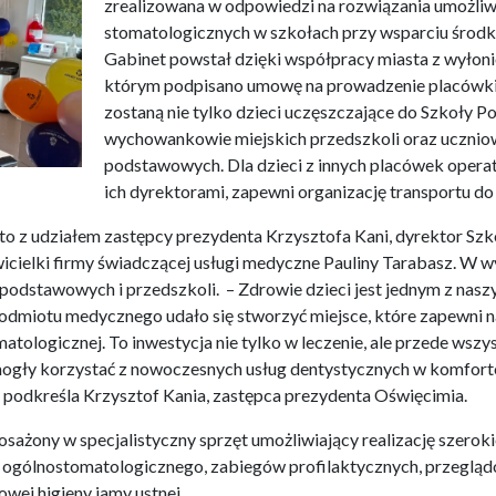
zrealizowana w odpowiedzi na rozwiązania umożliw
stomatologicznych w szkołach przy wsparciu środk
Gabinet powstał dzięki współpracy miasta z wyło
którym podpisano umowę na prowadzenie placówki
zostaną nie tylko dzieci uczęszczające do Szkoły Po
wychowankowie miejskich przedszkoli oraz ucznio
podstawowych. Dla dzieci z innych placówek opera
ich dyrektorami, zapewni organizację transportu do
o z udziałem zastępcy prezydenta Krzysztofa Kani, dyrektor Sz
icielki firmy świadczącej usługi medyczne Pauliny Tarabasz. W w
odstawowych i przedszkoli. – Zdrowie dzieci jest jednym z naszy
podmiotu medycznego udało się stworzyć miejsce, które zapewn
matologicznej. To inwestycja nie tylko w leczenie, ale przede wszy
mogły korzystać z nowoczesnych usług dentystycznych w komfort
– podkreśla Krzysztof Kania, zastępca prezydenta Oświęcimia.
ażony w specjalistyczny sprzęt umożliwiający realizację szeroki
a ogólnostomatologicznego, zabiegów profilaktycznych, przegląd
owej higieny jamy ustnej.