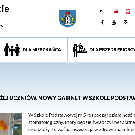
ie
PL
Facebook
YouTUb
Ins
wy
DLA MIESZKAŃCA
DLA PRZEDSIĘBIORC
IŻEJ UCZNIÓW. NOWY GABINET W SZKOLE PODSTA
W Szkole Podstawowej nr 5 rozpoczął działalność
stomatologiczny, który będzie świadczył bezpłatne u
młodzieży. To ważna inwestycja w zdrowie najmłod