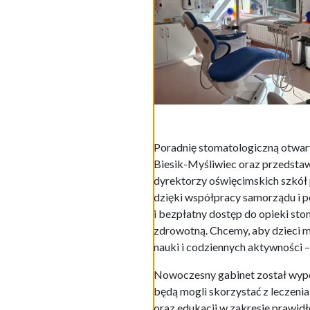
Poradnię stomatologiczną otwart
Biesik-Myśliwiec oraz przedstaw
dyrektorzy oświęcimskich szkół p
dzięki współpracy samorządu i 
i bezpłatny dostęp do opieki sto
zdrowotną. Chcemy, aby dzieci 
nauki i codziennych aktywności 
Nowoczesny gabinet został wypos
będą mogli skorzystać z leczeni
oraz edukacji w zakresie prawidł