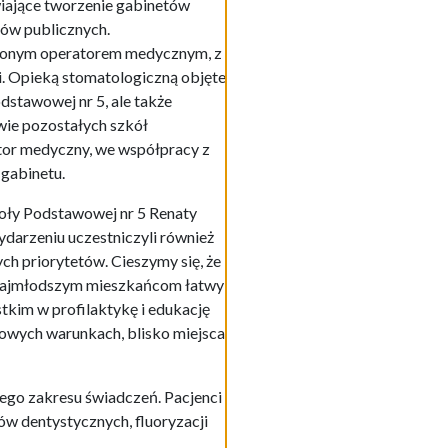
iające tworzenie gabinetów
ów publicznych.
nionym operatorem medycznym, z
. Opieką stomatologiczną objęte
dstawowej nr 5, ale także
wie pozostałych szkół
tor medyczny, we współpracy z
 gabinetu.
koły Podstawowej nr 5 Renaty
ydarzeniu uczestniczyli również
ch priorytetów. Cieszymy się, że
i najmłodszym mieszkańcom łatwy
stkim w profilaktykę i edukację
owych warunkach, blisko miejsca
ego zakresu świadczeń. Pacjenci
ów dentystycznych, fluoryzacji