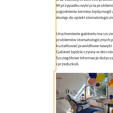
W przypadku wykrycia problemów
uzgodnieniu terminu będą mogli zg
dostęp do opieki stomatologicz
Uruchomienie gabinetu ma szczeg
problemów stomatologicznych po
kształtować prawidłowe nawyki z
Gabinet będzie czynny w dni rob
Szczegółowe informacje dotyczą
i przedszkoli.