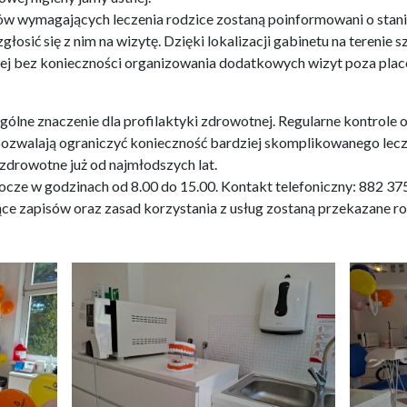
 wymagających leczenia rodzice zostaną poinformowani o stani
łosić się z nim na wizytę. Dzięki lokalizacji gabinetu na terenie s
nej bez konieczności organizowania dodatkowych wizyt poza pla
ólne znaczenie dla profilaktyki zdrowotnej. Regularne kontrole
zwalają ograniczyć konieczność bardziej skomplikowanego leczen
drowotne już od najmłodszych lat.
ocze w godzinach od 8.00 do 15.00. Kontakt telefoniczny: 882 37
ce zapisów oraz zasad korzystania z usług zostaną przekazane 