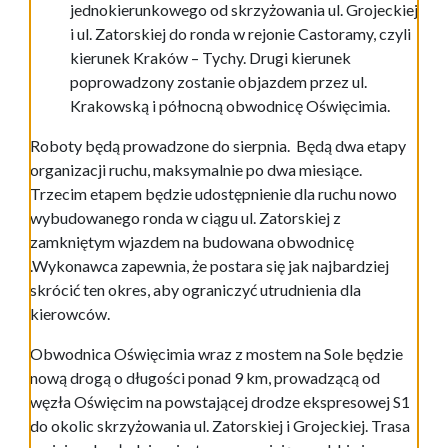
jednokierunkowego od skrzyżowania ul. Grojeckiej
i ul. Zatorskiej do ronda w rejonie Castoramy, czyli
kierunek Kraków – Tychy. Drugi kierunek
poprowadzony zostanie objazdem przez ul.
Krakowską i północną obwodnicę Oświęcimia.
Roboty będą prowadzone do sierpnia. Będą dwa etapy
organizacji ruchu, maksymalnie po dwa miesiące.
Trzecim etapem będzie udostępnienie dla ruchu nowo
wybudowanego ronda w ciągu ul. Zatorskiej z
zamkniętym wjazdem na budowana obwodnicę
.Wykonawca zapewnia, że postara się jak najbardziej
skrócić ten okres, aby ograniczyć utrudnienia dla
kierowców.
Obwodnica Oświęcimia wraz z mostem na Sole będzie
nową drogą o długości ponad 9 km, prowadzącą od
węzła Oświęcim na powstającej drodze ekspresowej S1
do okolic skrzyżowania ul. Zatorskiej i Grojeckiej. Trasa