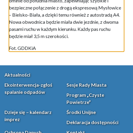
ominie od południa miasto, zapewniając szybkie i
bezpieczne połączenie z drogą ekspresową Mysłowice
– Bielsko-Biała, a dzięki temu również z autostradą A4.
Nowa obwodnica będzie miała dwie jezdnie, z dwoma
pasami ruchu w każdym kierunku. Każdy pas ruchu
będzie miał 3,5 m szerokości.
Fot. GDDKiA
Aktualności
Ekointerwencja-zgłoś
Sesje Rady Miasta
spalanie odpadów
Program „Czyste
Powietrze”
Dzieje się – kalendarz
Środki Unijne
imprez
Deklaracja dostępności
Ochrona Danych
Kontakt