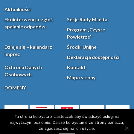
Aktualności
Ekointerwencja-zgłoś
Sesje Rady Miasta
spalanie odpadów
Program „Czyste
Powietrze”
Dzieje się – kalendarz
Środki Unijne
imprez
Deklaracja dostępności
Ochrona Danych
Kontakt
Osobowych
Mapa strony
DOMENY
PL
Facebook
YouT
(otwiera się w nowej karcie)
Ta strona korzysta z ciasteczek aby świadczyć usługi na
najwyższym poziomie. Dalsze korzystanie ze strony oznacza,
że zgadzasz się na ich użycie.