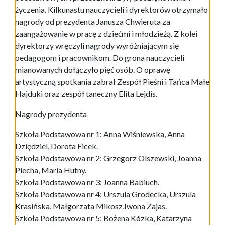
życzenia. Kilkunastu nauczycieli i dyrektorów otrzymało
nagrody od prezydenta Janusza Chwieruta za
zaangażowanie w pracę z dziećmi i młodzieżą. Z kolei
dyrektorzy wręczyli nagrody wyróżniającym się
pedagogom i pracownikom. Do grona nauczycieli
mianowanych dołączyło pięć osób. O oprawę
artystyczną spotkania zabrał Zespół Pieśni i Tańca Małe
Hajduki oraz zespół taneczny Elita Lejdis.
Nagrody prezydenta
Szkoła Podstawowa nr 1: Anna Wiśniewska, Anna
Dziędziel, Dorota Ficek.
Szkoła Podstawowa nr 2: Grzegorz Olszewski, Joanna
Piecha, Maria Hutny.
Szkoła Podstawowa nr 3: Joanna Babiuch.
Szkoła Podstawowa nr 4: Urszula Grodecka, Urszula
Krasińska, Małgorzata Mikosz,Iwona Zajas.
Szkoła Podstawowa nr 5: Bożena Kózka, Katarzyna