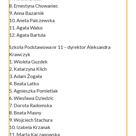
8. Ernestyna Chowaniec
9. Anna Bazarnik
10. Aneta Palczewska
11. Agata Walus
12. Agata Bartula
Szkoła Podstawowa nr 11 – dyrektor Aleksandra
Krawczyk
1. Wioleta Guzdek
2. Katarzyna Klich
3. Adam Żogała
4. Beata Latko
5. Agnieszka Pomietlak
6. Wiesława Dziedzic
7. Dorota Radomska
8. Beata Masny
9. Wojciech Stachura
10. Izabela Krzanak
11. Marta Kaczanowska