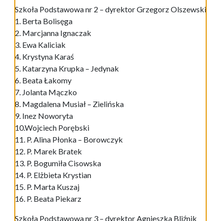
Szkoła Podstawowa nr 2 – dyrektor Grzegorz Olszewski
1. Berta Bolisęga
2. Marcjanna Ignaczak
3. Ewa Kaliciak
4. Krystyna Karaś
5. Katarzyna Krupka – Jedynak
6. Beata Łakomy
7. Jolanta Mączko
8. Magdalena Musiał – Zielińska
9. Inez Noworyta
10.Wojciech Porębski
11. P. Alina Płonka – Borowczyk
12. P. Marek Bratek
13. P. Bogumiła Cisowska
14. P. Elżbieta Krystian
15. P. Marta Kuszaj
16. P. Beata Piekarz
Szkoła Podstawowa nr 3 – dyrektor Agnieszka Bliźnik