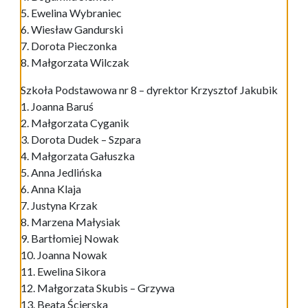
5. Ewelina Wybraniec
6. Wiesław Gandurski
7. Dorota Pieczonka
8. Małgorzata Wilczak
Szkoła Podstawowa nr 8 – dyrektor Krzysztof Jakubik
1. Joanna Baruś
2. Małgorzata Cyganik
3. Dorota Dudek – Szpara
4. Małgorzata Gałuszka
5. Anna Jedlińska
6. Anna Klaja
7. Justyna Krzak
8. Marzena Małysiak
9. Bartłomiej Nowak
10. Joanna Nowak
11. Ewelina Sikora
12. Małgorzata Skubis – Grzywa
13. Beata Ścierska