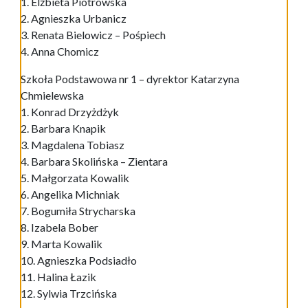
1. Elżbieta Piotrowska
2. Agnieszka Urbanicz
3. Renata Bielowicz – Pośpiech
4. Anna Chomicz
Szkoła Podstawowa nr 1 – dyrektor Katarzyna
Chmielewska
1. Konrad Drzyżdżyk
2. Barbara Knapik
3. Magdalena Tobiasz
4. Barbara Skolińska – Zientara
5. Małgorzata Kowalik
6. Angelika Michniak
7. Bogumiła Strycharska
8. Izabela Bober
9. Marta Kowalik
10. Agnieszka Podsiadło
11. Halina Łazik
12. Sylwia Trzcińska