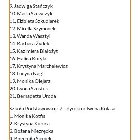
9. Jadwiga Stańczyk
10. Maria Szewczyk
11. Elżbieta Szkudlarek
12. Mirella Szymonek
13. Wanda Wasztyl
14. Barbara Żydek
15. Kazimiera Białożyt
16. Halina Kotyla
17. Krystyna Marchelewicz
18. Lucyna Nagi
19. Monika Olejarz
20. Iwona Szostek
21. Bernadetta Uroda
Szkoła Podstawowa nr 7 – dyrektor Iwona Kolasa
1. Monika Kotfis
2. Krystyna Kubica
3. Bożena Niezręcka
4. Bogumiła Siemek