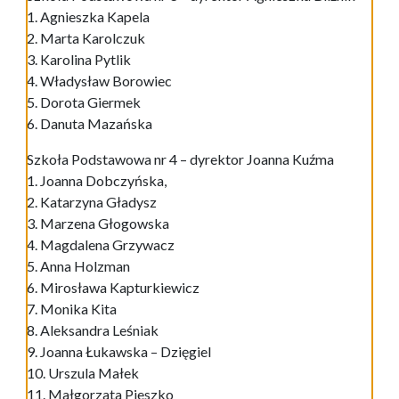
1. Agnieszka Kapela
2. Marta Karolczuk
3. Karolina Pytlik
4. Władysław Borowiec
5. Dorota Giermek
6. Danuta Mazańska
Szkoła Podstawowa nr 4 – dyrektor Joanna Kuźma
1. Joanna Dobczyńska,
2. Katarzyna Gładysz
3. Marzena Głogowska
4. Magdalena Grzywacz
5. Anna Holzman
6. Mirosława Kapturkiewicz
7. Monika Kita
8. Aleksandra Leśniak
9. Joanna Łukawska – Dzięgiel
10. Urszula Małek
11. Małgorzata Pieszko