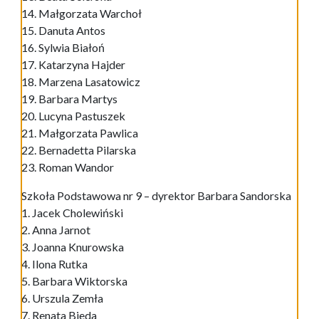
14. Małgorzata Warchoł
15. Danuta Antos
16. Sylwia Białoń
17. Katarzyna Hajder
18. Marzena Lasatowicz
19. Barbara Martys
20. Lucyna Pastuszek
21. Małgorzata Pawlica
22. Bernadetta Pilarska
23. Roman Wandor
Szkoła Podstawowa nr 9 – dyrektor Barbara Sandorska
1. Jacek Cholewiński
2. Anna Jarnot
3. Joanna Knurowska
4. Ilona Rutka
5. Barbara Wiktorska
6. Urszula Zemła
7. Renata Bieda