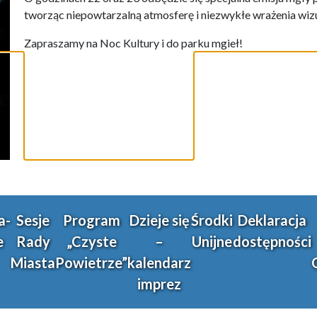
tworząc niepowtarzalną atmosferę i niezwykłe wrażenia wi
Zapraszamy na Noc Kultury i do parku mgieł!
a-
Sesje
Program
Dzieje się
Środki
Deklaracja
e
Rady
„Czyste
–
Unijne
dostępności
Miasta
Powietrze”
kalendarz
imprez