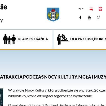
ie
PL
Facebook
YouTUb
Ins
wy
DLA MIESZKAŃCA
DLA PRZEDSIĘBIORC
ATRAKCJA PODCZAS NOCY KULTURY. MGŁA I MUZ
W trakcie Nocy Kultury, która odbędzie się w piątek, 26 c
widowisko, które wzbogaci tegoroczne wydarzenie.
O godzinach 22 oraz 23 odbędzie się specjalna emisja mgły