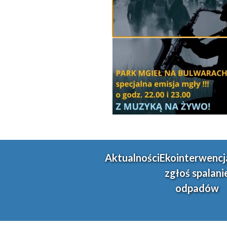
Aktualności
Ekointerwencj
zgłoś spalani
odpadów