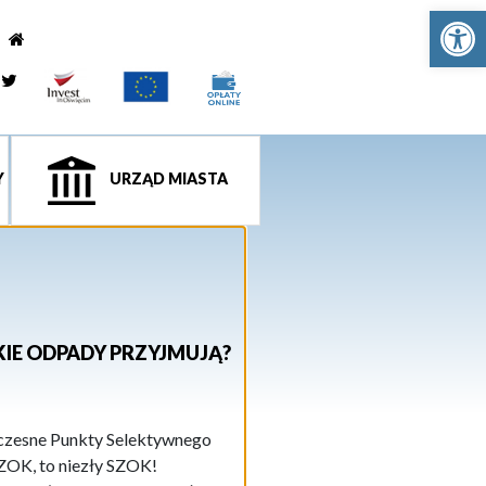
Ot
e
tagram
Twitter
Y
URZĄD MIASTA
AKIE ODPADY PRZYJMUJĄ?
oczesne Punkty Selektywnego
OK, to niezły SZOK!