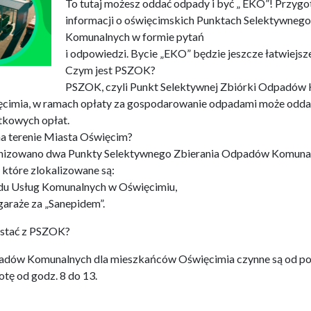
To tutaj możesz oddać odpady i być „ EKO”! Przygo
informacji o oświęcimskich Punktach Selektywneg
Komunalnych w formie pytań
i odpowiedzi. Bycie „EKO” będzie jeszcze łatwiejsz
Czym jest PSZOK?
PSZOK, czyli Punkt Selektywnej Zbiórki Odpadów K
ęcimia, w ramach opłaty za gospodarowanie odpadami może odd
tkowych opłat.
a terenie Miasta Oświęcim?
izowano dwa Punkty Selektywnego Zbierania Odpadów Komunaln
 które zlokalizowane są:
adu Usług Komunalnych w Oświęcimiu,
garaże za „Sanepidem”.
ystać z PSZOK?
adów Komunalnych dla mieszkańców Oświęcimia czynne są od pon
tę od godz. 8 do 13.