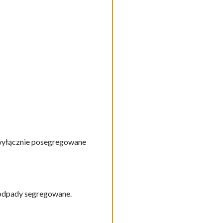
wyłącznie posegregowane
odpady segregowane.