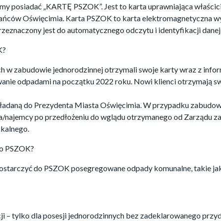
 posiadać „KARTĘ PSZOK”. Jest to karta uprawniająca właścici
ańców Oświęcimia. Karta PSZOK to karta elektromagnetyczna wy
rzeznaczony jest do automatycznego odczytu i identyfikacji danej 
K?
ch w zabudowie jednorodzinnej otrzymali swoje karty wraz z infor
nie odpadami na początku 2022 roku. Nowi klienci otrzymają swo
adaną do Prezydenta Miasta Oświęcimia. W przypadku zabudowy
a/najemcy po przedłożeniu do wglądu otrzymanego od Zarządu z
zkalnego.
do PSZOK?
ostarczyć do PSZOK posegregowane odpady komunalne, takie ja
cji – tylko dla posesji jednorodzinnych bez zadeklarowanego p