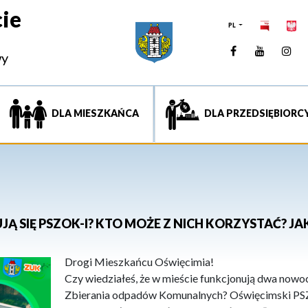
ie
PL
Facebook
YouTUb
Ins
wy
DLA MIESZKAŃCA
DLA PRZEDSIĘBIORC
JĄ SIĘ PSZOK-I? KTO MOŻE Z NICH KORZYSTAĆ? J
Drogi Mieszkańcu Oświęcimia!
Czy wiedziałeś, że w mieście funkcjonują dwa now
Zbierania odpadów Komunalnych? Oświęcimski PSZ