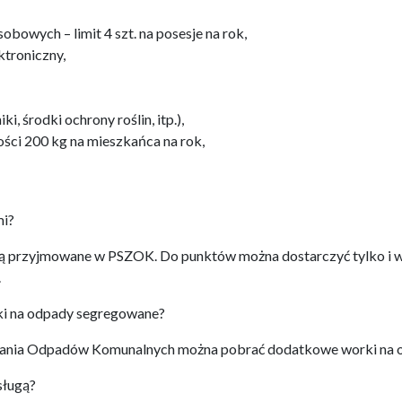
bowych – limit 4 szt. na posesje na rok,
ktroniczny,
ki, środki ochrony roślin, itp.),
ości 200 kg na mieszkańca na rok,
mi?
ą przyjmowane w PSZOK. Do punktów można dostarczyć tylko i 
.
i na odpady segregowane?
ania Odpadów Komunalnych można pobrać dodatkowe worki na 
sługą?