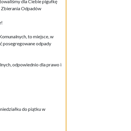
towaliśmy dla Ciebie pigułkę
o Zbierania Odpadów
e!
omunalnych, to miejsce, w
ać posegregowane odpady
ych, odpowiednio dla prawo i
iedziałku do piątku w