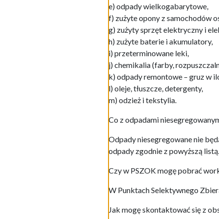
e) odpady wielkogabarytowe,
f) zużyte opony z samochodów oso
g) zużyty sprzęt elektryczny i ele
h) zużyte baterie i akumulatory,
i) przeterminowane leki,
j) chemikalia (farby, rozpuszczalni
k) odpady remontowe – gruz w il
l) oleje, tłuszcze, detergenty,
m) odzież i tekstylia.
Co z odpadami niesegregowany
Odpady niesegregowane nie będ
odpady zgodnie z powyższą listą
Czy w PSZOK mogę pobrać work
W Punktach Selektywnego Zbier
Jak mogę skontaktować się z ob