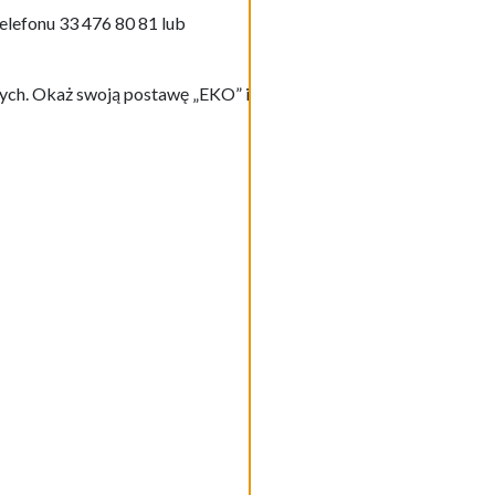
elefonu 33 476 80 81 lub
ych. Okaż swoją postawę „EKO” i