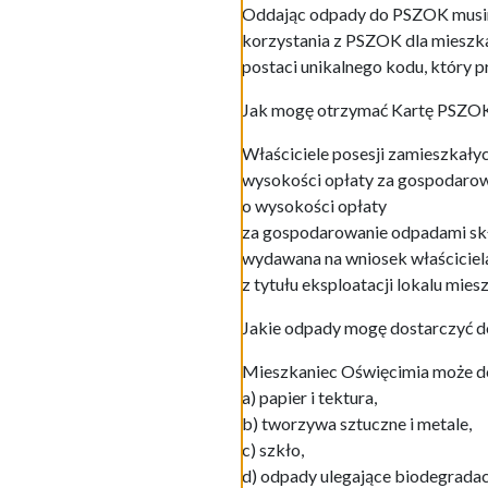
Oddając odpady do PSZOK musimy
korzystania z PSZOK dla mieszk
postaci unikalnego kodu, który p
Jak mogę otrzymać Kartę PSZO
Właściciele posesji zamieszkały
wysokości opłaty za gospodarowa
o wysokości opłaty
za gospodarowanie odpadami skł
wydawana na wniosek właściciel
z tytułu eksploatacji lokalu mies
Jakie odpady mogę dostarczyć 
Mieszkaniec Oświęcimia może d
a) papier i tektura,
b) tworzywa sztuczne i metale,
c) szkło,
d) odpady ulegające biodegrada