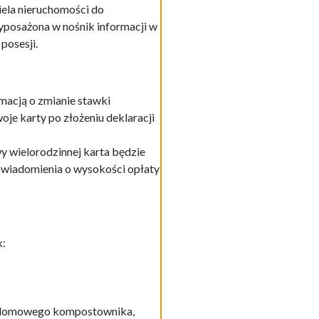
ela nieruchomości do
posażona w nośnik informacji w
posesji.
macją o zmianie stawki
je karty po złożeniu deklaracji
 wielorodzinnej karta będzie
awiadomienia o wysokości opłaty
k:
rzydomowego kompostownika,