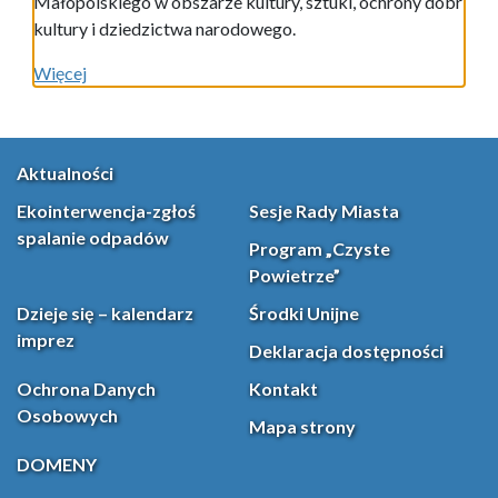
Małopolskiego w obszarze kultury, sztuki, ochrony dóbr
kultury i dziedzictwa narodowego.
Więcej
Aktualności
Ekointerwencja-zgłoś
Sesje Rady Miasta
spalanie odpadów
Program „Czyste
Powietrze”
Dzieje się – kalendarz
Środki Unijne
imprez
Deklaracja dostępności
Ochrona Danych
Kontakt
Osobowych
Mapa strony
DOMENY