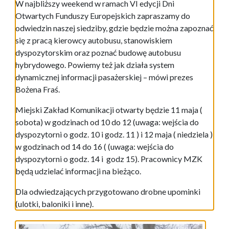
W najbliższy weekend w ramach VI edycji Dni
Otwartych Funduszy Europejskich zapraszamy do
odwiedzin naszej siedziby, gdzie będzie można zapoznać
się z pracą kierowcy autobusu, stanowiskiem
dyspozytorskim oraz poznać budowę autobusu
hybrydowego. Powiemy też jak działa system
dynamicznej informacji pasażerskiej – mówi prezes
Bożena Fraś.
Miejski Zakład Komunikacji otwarty będzie 11 maja (
sobota) w godzinach od 10 do 12 (uwaga: wejścia do
dyspozytorni o godz. 10 i godz. 11 ) i 12 maja ( niedziela )
w godzinach od 14 do 16 ( (uwaga: wejścia do
dyspozytorni o godz. 14 i godz 15). Pracownicy MZK
będą udzielać informacji na bieżąco.
Dla odwiedzających przygotowano drobne upominki
(ulotki, baloniki i inne).