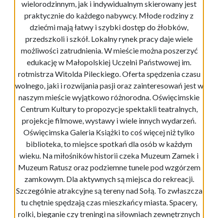
wielorodzinnym, jak i indywidualnym skierowany jest
praktycznie do każdego nabywcy. Młode rodziny z
dziećmi mają łatwy i szybki dostęp do żłobków,
przedszkoli i szkół. Lokalny rynek pracy daje wiele
możliwości zatrudnienia. W mieście można poszerzyć
edukację w Małopolskiej Uczelni Państwowej im.
rotmistrza Witolda Pileckiego. Oferta spędzenia czasu
wolnego, jaki i rozwijania pasji oraz zainteresowań jest w
naszym mieście wyjątkowo różnorodna. Oświęcimskie
Centrum Kultury to propozycje spektakli teatralnych,
projekcje filmowe, wystawy i wiele innych wydarzeń.
Oświęcimska Galeria Książki to coś więcej niż tylko
biblioteka, to miejsce spotkań dla osób w każdym
wieku. Na miłośników historii czeka Muzeum Zamek i
Muzeum Ratusz oraz podziemne tunele pod wzgórzem
zamkowym. Dla aktywnych są miejsca do rekreacji.
Szczególnie atrakcyjne są tereny nad Sołą. To zwłaszcza
tu chętnie spędzają czas mieszkańcy miasta. Spacery,
rolki, bieganie czy treningi na siłowniach zewnętrznych