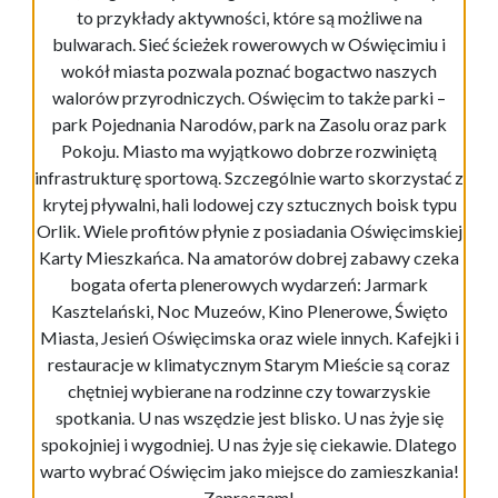
to przykłady aktywności, które są możliwe na
bulwarach. Sieć ścieżek rowerowych w Oświęcimiu i
wokół miasta pozwala poznać bogactwo naszych
walorów przyrodniczych. Oświęcim to także parki –
park Pojednania Narodów, park na Zasolu oraz park
Pokoju. Miasto ma wyjątkowo dobrze rozwiniętą
infrastrukturę sportową. Szczególnie warto skorzystać z
krytej pływalni, hali lodowej czy sztucznych boisk typu
Orlik. Wiele profitów płynie z posiadania Oświęcimskiej
Karty Mieszkańca. Na amatorów dobrej zabawy czeka
bogata oferta plenerowych wydarzeń: Jarmark
Kasztelański, Noc Muzeów, Kino Plenerowe, Święto
Miasta, Jesień Oświęcimska oraz wiele innych. Kafejki i
restauracje w klimatycznym Starym Mieście są coraz
chętniej wybierane na rodzinne czy towarzyskie
spotkania. U nas wszędzie jest blisko. U nas żyje się
spokojniej i wygodniej. U nas żyje się ciekawie. Dlatego
warto wybrać Oświęcim jako miejsce do zamieszkania!
Zapraszam!