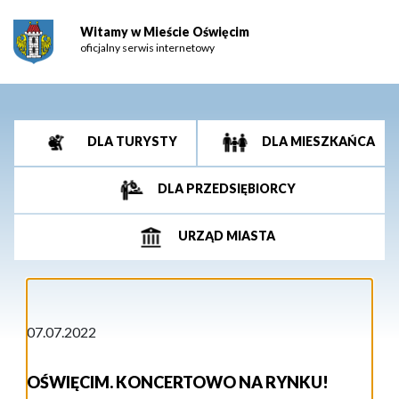
Witamy w Mieście Oświęcim
oficjalny serwis internetowy
DLA TURYSTY
DLA MIESZKAŃCA
DLA PRZEDSIĘBIORCY
URZĄD MIASTA
07.07.2022
OŚWIĘCIM. KONCERTOWO NA RYNKU!