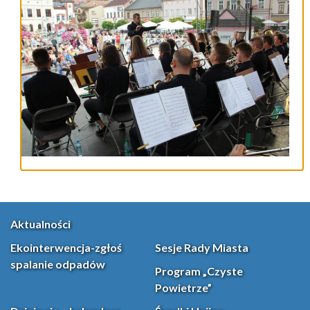
Aktualności
Ekointerwencja-zgłoś
Sesje Rady Miasta
spalanie odpadów
Program „Czyste
Powietrze”