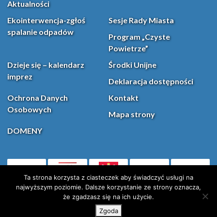
Aktualności
Ekointerwencja-zgłoś
Sesje Rady Miasta
spalanie odpadów
Program „Czyste
Powietrze”
Dzieje się – kalendarz
Środki Unijne
imprez
Deklaracja dostępności
Ochrona Danych
Kontakt
Osobowych
Mapa strony
DOMENY
PL
Facebook
YouT
(otwiera się w nowej karcie)
Ta strona korzysta z ciasteczek aby świadczyć usługi na
najwyższym poziomie. Dalsze korzystanie ze strony oznacza,
że zgadzasz się na ich użycie.
Instagram
X (Twitter)
Zgoda