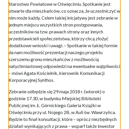
Starostwo Powiatowe w Oświęcimiu. Spotkanie jest
otwarte dla mieszkańców, co oznacza, że uczestniczyć w
nim może każdy. Celem takiej inicjatywy jest zebranie w
jednym miejscu wszystkich stron postępowania,
uczestników na tzw. prawach strony oraz innych
przedstawicieli społeczeństwa, którzy chcą złożyć
dodatkowe wnioski i uwagi. – Spotkanie w takiej formie
da nam możliwość prezentacji naszego projektu
szerszemu gronu mieszkańców z możliwością
natychmiastowej odpowiedzi na ewentualne wątpliwości
– mówi Agata Kościelnik, kierownik Komunikacji
Korporacyjnej Synthos.
Zebranie odbędzie się 29 maja 2018 r. (wtorek) o
godzinie 17.30, w budynku Miejskiej Biblioteki
Publicznej im. Ł. Górnickiego Galeria Książki w
Oświęcimiu przy ul. Nojego 2B, w Auli św. Wawrzyńca.
Będzie to finał konsultacji, które – oprócz niezbędnych
działań wynikających z prawa – wsparł także inwestor