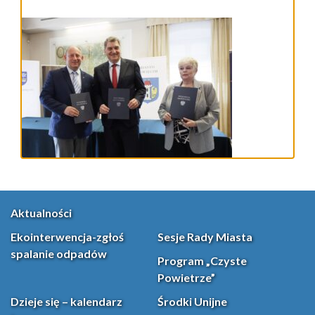
Aktualności
Ekointerwencja-zgłoś
Sesje Rady Miasta
spalanie odpadów
Program „Czyste
Powietrze”
Dzieje się – kalendarz
Środki Unijne