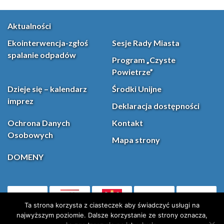
Aktualności
Ekointerwencja-zgłoś
Sesje Rady Miasta
spalanie odpadów
Program „Czyste
Powietrze”
Dzieje się – kalendarz
Środki Unijne
imprez
Deklaracja dostępności
Ochrona Danych
Kontakt
Osobowych
Mapa strony
DOMENY
PL
Facebook
YouT
(otwiera się w nowej karcie)
Ta strona korzysta z ciasteczek aby świadczyć usługi na
najwyższym poziomie. Dalsze korzystanie ze strony oznacza,