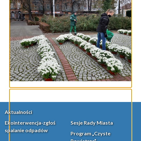
Aktualności
Ekointerwencja-zgłoś
Sesje Rady Miasta
spalanie odpadów
Program „Czyste
Powietrze”