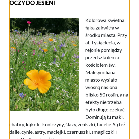
OCZY DO JESIENI
Kolorowa kwietna
łąka zakwitła w
środku miasta. Przy
al. Tysiąclecia, w
rejonie pomiędzy
przedszkolem a
kościołem św.
Maksymiliana,
miasto wysiało
wiosną nasiona
blisko 50 roślin, a na
efekty nie trzeba
było długo czekać.
Dominują tu maki,
chabry, kąkole, koniczyny, ślazy, żeniszki, facelie. Są też
dalie, cynie, astry, maciejki, czarnuszki, smagliczki i