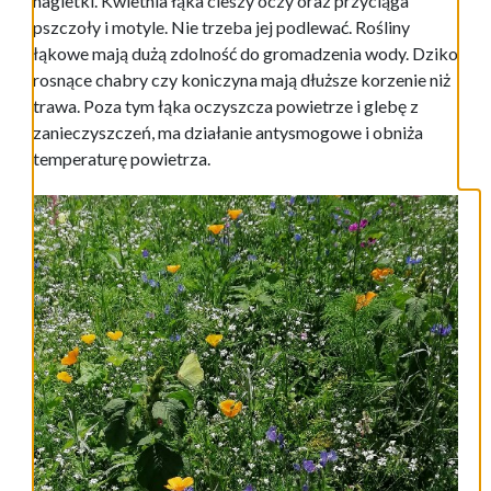
nagietki. Kwietnia łąka cieszy oczy oraz przyciąga
pszczoły i motyle. Nie trzeba jej podlewać. Rośliny
łąkowe mają dużą zdolność do gromadzenia wody. Dziko
rosnące chabry czy koniczyna mają dłuższe korzenie niż
trawa. Poza tym łąka oczyszcza powietrze i glebę z
zanieczyszczeń, ma działanie antysmogowe i obniża
temperaturę powietrza.