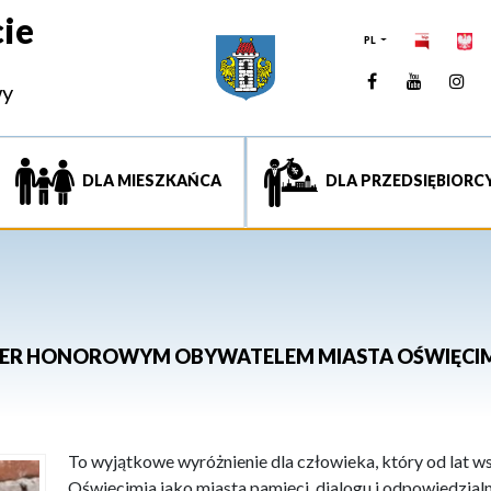
ie
PL
Facebook
YouTUb
Ins
wy
DLA MIESZKAŃCA
DLA PRZEDSIĘBIORC
STER HONOROWYM OBYWATELEM MIASTA OŚWIĘCI
To wyjątkowe wyróżnienie dla człowieka, który od lat 
Oświęcimia jako miasta pamięci, dialogu i odpowiedzial