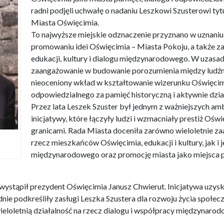
radni podjęli uchwałę o nadaniu Leszkowi Szusterowi 
Miasta Oświęcimia.
To najwyższe miejskie odznaczenie przyznano w uznaniu
promowaniu idei Oświęcimia – Miasta Pokoju, a także za 
edukacji, kultury i dialogu międzynarodowego. W uzasad
zaangażowanie w budowanie porozumienia między ludźmi
nieoceniony wkład w kształtowanie wizerunku Oświęcim
odpowiedzialnego za pamięć historyczną i aktywnie dzia
Przez lata Leszek Szuster był jednym z ważniejszych a
inicjatywy, które łączyły ludzi i wzmacniały prestiż Oświ
granicami. Rada Miasta doceniła zarówno wieloletnie z
rzecz mieszkańców Oświęcimia, edukacji i kultury, jak i
międzynarodowego oraz promocję miasta jako miejsca pa
 wystąpił prezydent Oświęcimia Janusz Chwierut. Inicjatywa uzysk
godnie podkreśliły zasługi Leszka Szustera dla rozwoju życia społec
eloletnią działalność na rzecz dialogu i współpracy międzynarod