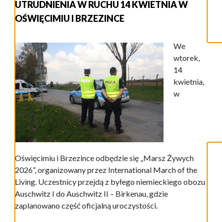
UTRUDNIENIA W RUCHU 14 KWIETNIA W
OŚWIĘCIMIU I BRZEZINCE
We
wtorek,
14
kwietnia,
w
Oświęcimiu i Brzezince odbędzie się „Marsz Żywych
2026”, organizowany przez International March of the
Living. Uczestnicy przejdą z byłego niemieckiego obozu
Auschwitz I do Auschwitz II – Birkenau, gdzie
zaplanowano część oficjalną uroczystości.