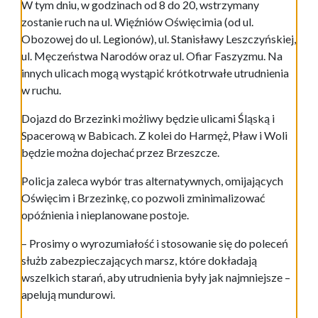
W tym dniu, w godzinach od 8 do 20, wstrzymany
zostanie ruch na ul. Więźniów Oświęcimia (od ul.
Obozowej do ul. Legionów), ul. Stanisławy Leszczyńskiej,
ul. Męczeństwa Narodów oraz ul. Ofiar Faszyzmu. Na
innych ulicach mogą wystąpić krótkotrwałe utrudnienia
w ruchu.
Dojazd do Brzezinki możliwy będzie ulicami Śląską i
Spacerową w Babicach. Z kolei do Harmęż, Pław i Woli
będzie można dojechać przez Brzeszcze.
Policja zaleca wybór tras alternatywnych, omijających
Oświęcim i Brzezinkę, co pozwoli zminimalizować
opóźnienia i nieplanowane postoje.
– Prosimy o wyrozumiałość i stosowanie się do poleceń
służb zabezpieczających marsz, które dokładają
wszelkich starań, aby utrudnienia były jak najmniejsze –
apelują mundurowi.