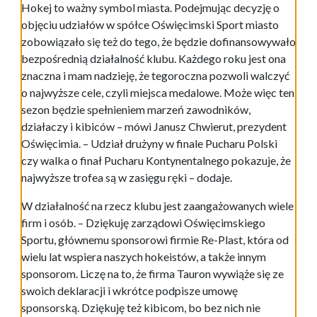
Hokej to ważny symbol miasta. Podejmując decyzję o
objęciu udziałów w spółce Oświęcimski Sport miasto
zobowiązało się też do tego, że będzie dofinansowywało
bezpośrednią działalność klubu. Każdego roku jest ona
znaczna i mam nadzieję, że tegoroczna pozwoli walczyć
o najwyższe cele, czyli miejsca medalowe. Może więc ten
sezon będzie spełnieniem marzeń zawodników,
działaczy i kibiców – mówi Janusz Chwierut, prezydent
Oświęcimia. – Udział drużyny w finale Pucharu Polski
czy walka o finał Pucharu Kontynentalnego pokazuje, że
najwyższe trofea są w zasięgu ręki – dodaje.
W działalność na rzecz klubu jest zaangażowanych wiele
firm i osób. – Dziękuję zarządowi Oświęcimskiego
Sportu, głównemu sponsorowi firmie Re-Plast, która od
wielu lat wspiera naszych hokeistów, a także innym
sponsorom. Liczę na to, że firma Tauron wywiąże się ze
swoich deklaracji i wkrótce podpisze umowę
sponsorską. Dziękuję też kibicom, bo bez nich nie