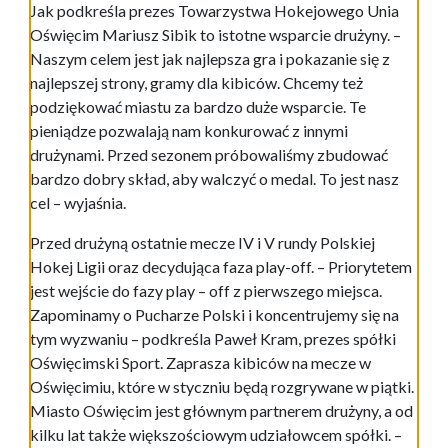
Jak podkreśla prezes Towarzystwa Hokejowego Unia
Oświęcim Mariusz Sibik to istotne wsparcie drużyny. –
Naszym celem jest jak najlepsza gra i pokazanie się z
najlepszej strony, gramy dla kibiców. Chcemy też
podziękować miastu za bardzo duże wsparcie. Te
pieniądze pozwalają nam konkurować z innymi
drużynami. Przed sezonem próbowaliśmy zbudować
bardzo dobry skład, aby walczyć o medal. To jest nasz
cel – wyjaśnia.
Przed drużyną ostatnie mecze IV i V rundy Polskiej
Hokej Ligii oraz decydująca faza play-off. – Priorytetem
jest wejście do fazy play – off z pierwszego miejsca.
Zapominamy o Pucharze Polski i koncentrujemy się na
tym wyzwaniu – podkreśla Paweł Kram, prezes spółki
Oświęcimski Sport. Zaprasza kibiców na mecze w
Oświęcimiu, które w styczniu będą rozgrywane w piątki.
Miasto Oświęcim jest głównym partnerem drużyny, a od
kilku lat także większościowym udziałowcem spółki. –