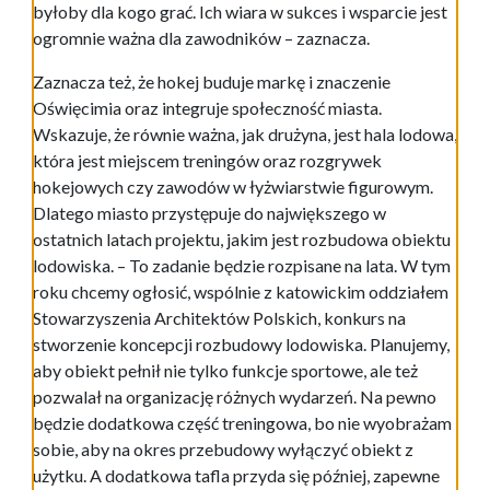
byłoby dla kogo grać. Ich wiara w sukces i wsparcie jest
ogromnie ważna dla zawodników – zaznacza.
Zaznacza też, że hokej buduje markę i znaczenie
Oświęcimia oraz integruje społeczność miasta.
Wskazuje, że równie ważna, jak drużyna, jest hala lodowa,
która jest miejscem treningów oraz rozgrywek
hokejowych czy zawodów w łyżwiarstwie figurowym.
Dlatego miasto przystępuje do największego w
ostatnich latach projektu, jakim jest rozbudowa obiektu
lodowiska. – To zadanie będzie rozpisane na lata. W tym
roku chcemy ogłosić, wspólnie z katowickim oddziałem
Stowarzyszenia Architektów Polskich, konkurs na
stworzenie koncepcji rozbudowy lodowiska. Planujemy,
aby obiekt pełnił nie tylko funkcje sportowe, ale też
pozwalał na organizację różnych wydarzeń. Na pewno
będzie dodatkowa część treningowa, bo nie wyobrażam
sobie, aby na okres przebudowy wyłączyć obiekt z
użytku. A dodatkowa tafla przyda się później, zapewne