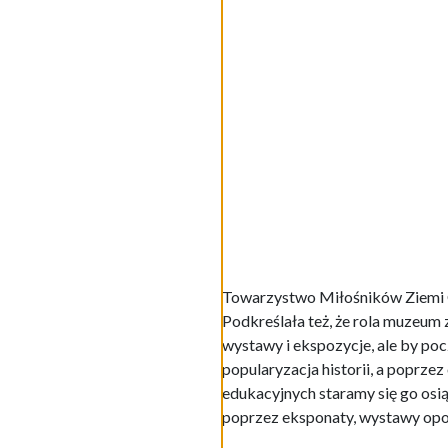
Kultury w latach 1993-2009. Miej
odbyła się uroczysta gala. – Mam
się do 1801 roku, kiedy to pows
zaangażowane w powstanie instytuc
którzy nie doczekali jubileuszu
muzealiami, zabytkami, które opo
historycznej, naukowej, poznawc
Towarzystwo Miłośników Ziemi O
Podkreślała też, że rola muzeum z
wystawy i ekspozycje, ale by pocz
popularyzacja historii, a poprz
edukacyjnych staramy się go osią
poprzez eksponaty, wystawy opow
Fot. Muzeum Zamek
W minionej dekadzie muzeum zor
oświatowymi i kulturalnymi w z
obronną (poł. XIII w./XIV w.), 