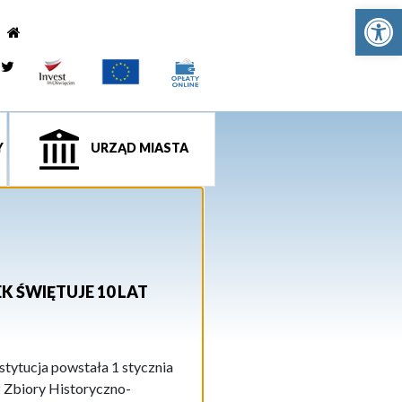
Ot
e
tagram
Twitter
Y
URZĄD MIASTA
K ŚWIĘTUJE 10 LAT
stytucja powstała 1 stycznia
 Zbiory Historyczno-