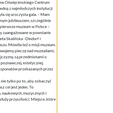
ałów Oświęcimskiego Centrum
e. Z okazji jubileuszu na zamku
szem, szczególnie jeśli odwołamy
 Przypomniała osoby
dorf i społecznik Józef Figura,
madzimy i sprawujemy pieczę nad
 wartości kulturowej,
47 eksponatów przekazanych przez
 nie tylko po to, aby zobaczyć
z cel jest jeden. To
h, naukowych, muzycznych i
łuży przyszłości. Miejsce, które
i instytucjami muzealnymi,
iem oświęcimskim, wieżą
. oraz podziemnymi reliktami