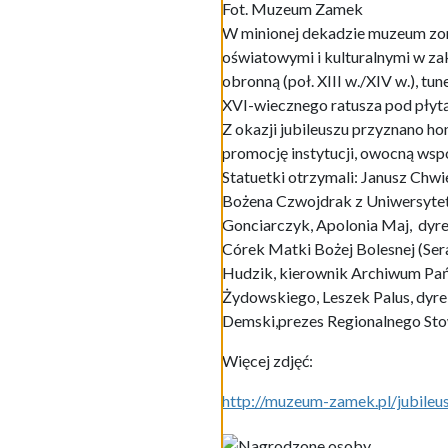
XVI-wiecznego ratusza pod płytą
Z okazji jubileuszu przyznano h
promocję instytucji, owocną wspó
Statuetki otrzymali: Janusz Chwi
Bożena Czwojdrak z Uniwersytetu
Gonciarczyk, Apolonia Maj, dyr
Córek Matki Bożej Bolesnej (Ser
Hudzik, kierownik Archiwum Pań
Żydowskiego, Leszek Palus, dyrek
Demski,prezes Regionalnego Sto
Więcej zdjęć:
http://muzeum-zamek.pl/jubile