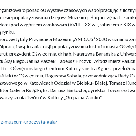
 rynku.
onorowe tytuły Przyjaciela Muzeum „AMICUS” 2020 w uznaniu za 
łpracę i wspierania misji popularyzowania historii miasta Oświęc
erut, prezydent Oświęcimia, dr hab. Katarzyna Barańska z Uniwers
 Śląskiego, Janina Paszek, Tadeusz Firczyk, Włodzimierz Paluch
ektor Oświęcimskiego Centrum Kultury, siostra Agnes, przełożo
afitek) w Oświęcimiu, Bogusław Sobala, przewodniczący Rady Osi
stwowego w Katowicach Oddział w Bielsku- Białej, Tomasz Kun
tor Galeria Książki, ks. Dariusz Bartocha, dyrektor Towarzystwa 
warzyszenia Twórców Kultury „Grupa na Zamku”.
usz-muzeum-uroczysta-gala/