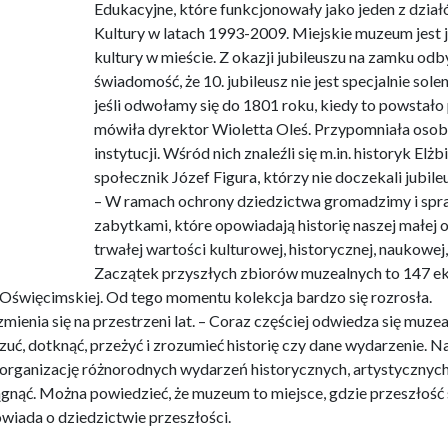
Edukacyjne, które funkcjonowały jako jeden z dzi
skie muzeum jest jedną z najmłodszych instytucji kultury w mieści
 świadomość, że 10. jubileusz nie jest specjalnie solennym jubileu
tało pierwsze muzeum w Polsce – mówiła dyrektor Wioletta Oleś.
ji. Wśród nich znaleźli się m.in. historyk Elżbieta Skalińska -Din
. Mówiła też o misji muzeum. – W ramach ochrony dziedzictwa gro
wiadają historię naszej małej ojczyzny, są przedmiotami o trwałej
zej, estetycznej. Zaczątek przyszłych zbiorów muzealnych to 1
święcimskiej. Od tego momentu kolekcja bardzo się rozrosła.
mienia się na przestrzeni lat. – Coraz częściej odwiedza się muzea
uć, dotknąć, przeżyć i zrozumieć historię czy dane wydarzenie. Nas
ez organizację różnorodnych wydarzeń historycznych, artystycznyc
gnąć. Można powiedzieć, że muzeum to miejsce, gdzie przeszłość s
iada o dziedzictwie przeszłości.
ganizowało ponad 60 wystaw czasowych współpracując z licznym
akresie popularyzowania dziejów. Muzeum pełni pieczę nad: zamk
tunelami pod wzgórzem zamkowym (XVIII – XX w.), ratuszem z XIX w