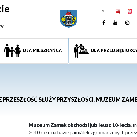
ie
PL
Facebook
YouTUb
Ins
wy
DLA MIESZKAŃCA
DLA PRZEDSIĘBIORC
IE PRZESZŁOŚĆ SŁUŻY PRZYSZŁOŚCI. MUZEUM ZAME
Muzeum Zamek obchodzi jubileusz 10-lecia.
In
2010 roku na bazie pamiątek zgromadzonych przez