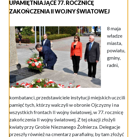
UPAMIĘTNIAJĄCE 77. ROCZNICĘ
ZAKOŃCZENIA II WOJNY ŚWIATOWEJ
8 maja
władze
miasta,
powiatu,
gminy,
radni,
kombatanci, przedstawiciele instytucji miejskich uczcili
pamięć tych, którzy walczyli w obronie Ojczyzny i na
wszystkich frontach II wojny światowej, w 77. rocznicę
zakończenia II wojny światowej. Z tej okazji złożyli
kwiaty przy Grobie Nieznanego Żołnierza. Delegacje
przeszły również na cmentarz parafialny, by tam złożyć