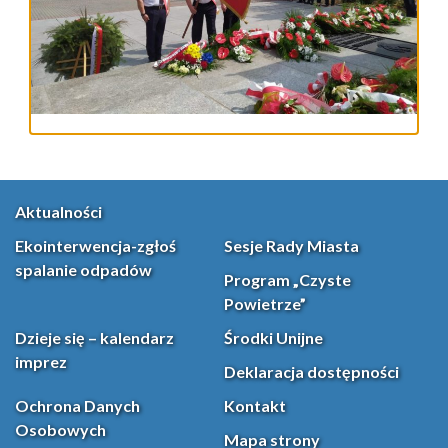
Aktualności
Ekointerwencja-zgłoś
Sesje Rady Miasta
spalanie odpadów
Program „Czyste
Powietrze”
Dzieje się – kalendarz
Środki Unijne
imprez
Deklaracja dostępności
Ochrona Danych
Kontakt
Osobowych
Mapa strony