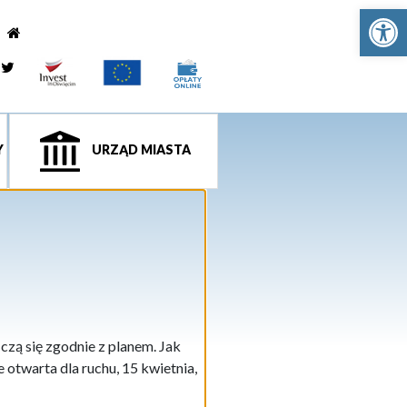
Ot
e
tagram
Twitter
Y
URZĄD MIASTA
zą się zgodnie z planem. Jak
otwarta dla ruchu, 15 kwietnia,