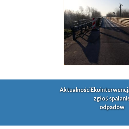
Aktualności
Ekointerwencj
zgłoś spalani
odpadów