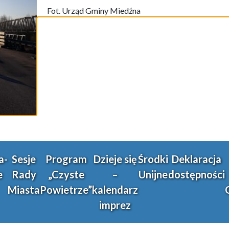
Fot. Urząd Gminy Miedźna
a-
Sesje
Program
Dzieje się
Środki
Deklaracja
e
Rady
„Czyste
–
Unijne
dostępności
Miasta
Powietrze”
kalendarz
imprez