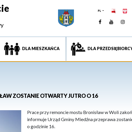
ie
PL
Facebook
YouTUb
Ins
wy
DLA MIESZKAŃCA
DLA PRZEDSIĘBIORC
ŁAW ZOSTANIE OTWARTY JUTRO O 16
Prace przy remoncie mostu Bronisław w Woli zakońc
informuje Urząd Gminy Miedźna przeprawa zostanie 
o godzinie 16.