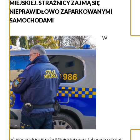
MIEJSKIEJ. STRAŻNICY ZAJMĄ SIĘ
NIEPRAWIDŁOWO ZAPARKOWANYMI
SAMOCHODAMI
W
oświęcimskiej Straży Miejskiej powstał nowy referat.