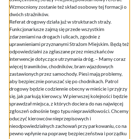
Wzmocniony zostanie też skład osobowy tej formacji o
dwóch strażników.
Referat drogowy działa już w strukturach straży.
Funkcjonariusze zajmą się przede wszystkim
zdarzeniami na drogach i ulicach, zgodnie z
uprawnieniami przyznanymi Strażom Miejskim. Będą też
odpowiedzialni za zgłaszane przez mieszkańców
interwencje dotyczące utrzymania dróg. – Mamy coraz
więcej trawników, chodników, bram wjazdowych
zastawionych przez samochody. Piesi mają problemy,
aby bezpiecznie poruszać się po chodnikach. Patrol
drogowy będzie codziennie obecny w mieście i przyjrzy
się, jak parkują kierowcy. W pierwszej kolejności będzie
sprawdzał miejsca, z których dociera do nas najwięcej
zgłoszeń odnośnie tego typu nieprawidłowości. Chcemy
oduczyć kierowców nieprzepisowych i
nieodpowiedzialnych zachowań przy parkowaniu, co na
pewno wpłynie na poprawę bezpieczeństwa i porządku