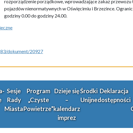
rozporządzenie porządkowe, wprowadzające zakaz przewozu t
pojazdów nienormatywnych w Oświęcimiu i Brzezince. Ogranicz
godziny 0.00 do godziny 24.00.
ieczne
/5683/dokument/20927
a-
Sesje
Program
Dzieje się
Środki
Deklaracja
e
Rady
„Czyste
–
Unijne
dostępności
Miasta
Powietrze”
kalendarz
imprez