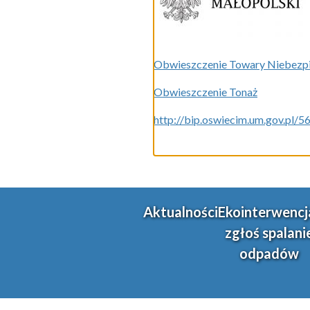
Obwieszczenie Towary Niebezp
Obwieszczenie Tonaż
http://bip.oswiecim.um.gov.pl
Aktualności
Ekointerwencj
zgłoś spalani
odpadów