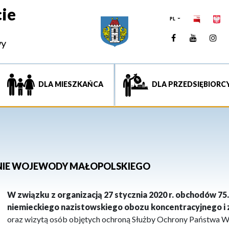
ie
PL
Facebook
YouTUb
Ins
wy
DLA MIESZKAŃCA
DLA PRZEDSIĘBIORC
ENIE WOJEWODY MAŁOPOLSKIEGO
W związku z organizacją 27 stycznia 2020 r. obchodów 75
niemieckiego nazistowskiego obozu koncentracyjnego i 
oraz wizytą osób objętych ochroną Służby Ochrony Państwa 