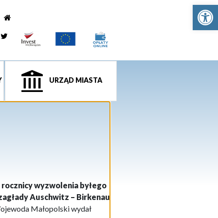
Ot
e
tagram
Twitter
Y
URZĄD MIASTA
. rocznicy wyzwolenia byłego
zagłady Auschwitz – Birkenau
Wojewoda Małopolski wydał