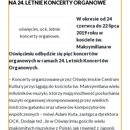
NA 24. LETNIE KONCERTY ORGANOWE
W okresie od 24
czerwca do 22 lipca
oświęcim, ock, letnie
2019 roku w
koncerty organowe,
kościele św.
Maksymiliana w
Oświęcimiu odbędzie się pięć koncertów
organowych w ramach 24. Letnich Koncertów
Organowych.
– Koncerty organizowane przez Oświęcimskie Centrum
Kultury przyciągają do kościoła św. Maksymiliana wielu
miłośników muzyki, którzy mają możliwość posłuchania
muzyki organowej skomponowanej przez wielkich
mistrzów gatunku oraz utworów kompozytorów
współczesnych – mówi Adam Kuta, zastępca dyrektora
OCK. Dodaje też , że w Oświęcimiu gościło wielu
znakomitych muzyków z Polski, jak również z Japonii,