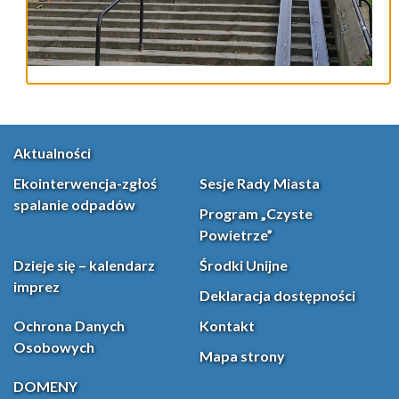
Aktualności
Ekointerwencja-zgłoś
Sesje Rady Miasta
spalanie odpadów
Program „Czyste
Powietrze”
Dzieje się – kalendarz
Środki Unijne
imprez
Deklaracja dostępności
Ochrona Danych
Kontakt
Osobowych
Mapa strony
DOMENY