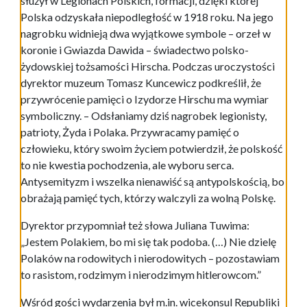
służył w Legionach Polskich, formacji, dzięki której
Polska odzyskała niepodległość w 1918 roku. Na jego
nagrobku widnieją dwa wyjątkowe symbole – orzeł w
koronie i Gwiazda Dawida – świadectwo polsko-
żydowskiej tożsamości Hirscha. Podczas uroczystości
dyrektor muzeum Tomasz Kuncewicz podkreślił, że
przywrócenie pamięci o Izydorze Hirschu ma wymiar
symboliczny. – Odsłaniamy dziś nagrobek legionisty,
patrioty, Żyda i Polaka. Przywracamy pamięć o
człowieku, który swoim życiem potwierdził, że polskość
to nie kwestia pochodzenia, ale wyboru serca.
Antysemityzm i wszelka nienawiść są antypolskością, bo
obrażają pamięć tych, którzy walczyli za wolną Polskę.
Dyrektor przypomniał też słowa Juliana Tuwima:
„Jestem Polakiem, bo mi się tak podoba. (…) Nie dzielę
Polaków na rodowitych i nierodowitych – pozostawiam
to rasistom, rodzimym i nierodzimym hitlerowcom.”
Wśród gości wydarzenia był m.in. wicekonsul Republiki