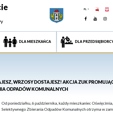
ie
PL
Facebook
YouTUb
Ins
wy
DLA MIESZKAŃCA
DLA PRZEDSIĘBIORC
AJESZ, WRZOSY DOSTAJESZ! AKCJA ZUK PROMUJĄ
NIA ODPADÓW KOMUNALNYCH
Od poniedziałku, 6 października, każdy mieszkaniec Oświęcimia
Selektywnego Zbierania Odpadów Komunalnych otrzyma w zami