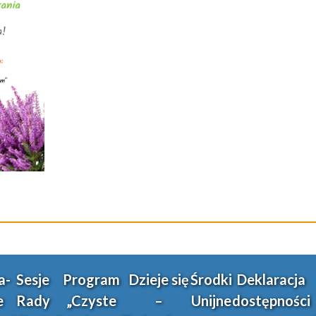
a-
Sesje
Program
Dzieje się
Środki
Deklaracja
e
Rady
„Czyste
–
Unijne
dostępności