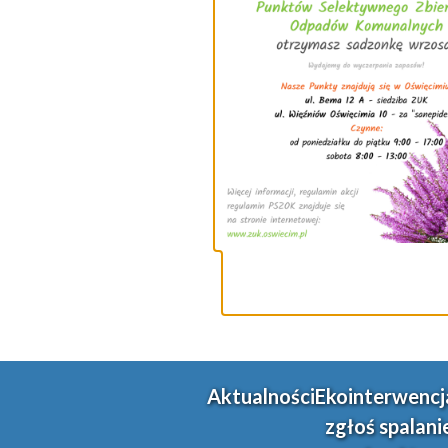
Aktualności
Ekointerwencj
zgłoś spalani