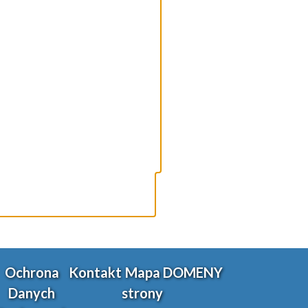
Ochrona
Kontakt
Mapa
DOMENY
Wybier
Danych
strony
posłuc