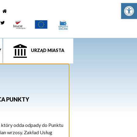
Ot
e
tagram
Twitter
Y
URZĄD MIASTA
CA PUNKTY
, który odda odpady do Punktu
an wrzosy. Zakład Usług