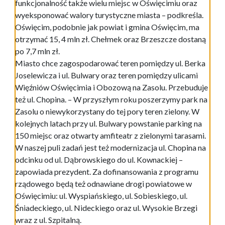
funkcjonalność także wielu miejsc w Oświęcimiu oraz
wyeksponować walory turystyczne miasta – podkreśla.
Oświęcim, podobnie jak powiat i gmina Oświęcim, ma
otrzymać 15, 4 mln zł. Chełmek oraz Brzeszcze dostaną
po 7,7 mln zł.
Miasto chce zagospodarować teren pomiędzy ul. Berka
Joselewicza i ul. Bulwary oraz teren pomiędzy ulicami
Więźniów Oświęcimia i Obozową na Zasolu. Przebuduje
też ul. Chopina. – W przyszłym roku poszerzymy park na
Zasolu o niewykorzystany do tej pory teren zielony. W
kolejnych latach przy ul. Bulwary powstanie parking na
150 miejsc oraz otwarty amfiteatr z zielonymi tarasami.
W naszej puli zadań jest też modernizacja ul. Chopina na
odcinku od ul. Dąbrowskiego do ul. Kownackiej –
zapowiada prezydent. Za dofinansowania z programu
rządowego będą też odnawiane drogi powiatowe w
Oświęcimiu: ul. Wyspiańskiego, ul. Sobieskiego, ul.
Śniadeckiego, ul. Nideckiego oraz ul. Wysokie Brzegi
wraz z ul. Szpitalną.