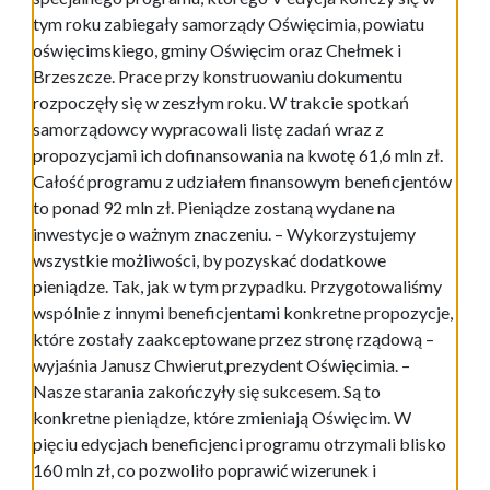
tym roku zabiegały samorządy Oświęcimia, powiatu
oświęcimskiego, gminy Oświęcim oraz Chełmek i
Brzeszcze. Prace przy konstruowaniu dokumentu
rozpoczęły się w zeszłym roku. W trakcie spotkań
samorządowcy wypracowali listę zadań wraz z
propozycjami ich dofinansowania na kwotę 61,6 mln zł.
Całość programu z udziałem finansowym beneficjentów
to ponad 92 mln zł. Pieniądze zostaną wydane na
inwestycje o ważnym znaczeniu. – Wykorzystujemy
wszystkie możliwości, by pozyskać dodatkowe
pieniądze. Tak, jak w tym przypadku. Przygotowaliśmy
wspólnie z innymi beneficjentami konkretne propozycje,
które zostały zaakceptowane przez stronę rządową –
wyjaśnia Janusz Chwierut,prezydent Oświęcimia. –
Nasze starania zakończyły się sukcesem. Są to
konkretne pieniądze, które zmieniają Oświęcim. W
pięciu edycjach beneficjenci programu otrzymali blisko
160 mln zł, co pozwoliło poprawić wizerunek i