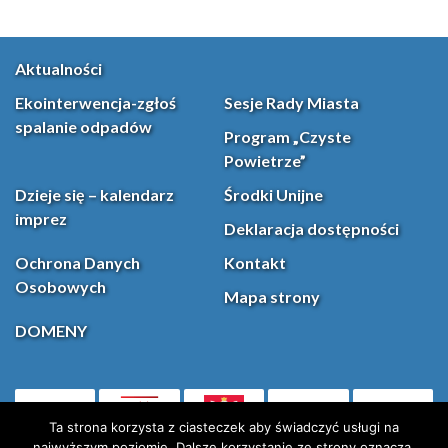
Aktualności
Ekointerwencja-zgłoś
Sesje Rady Miasta
spalanie odpadów
Program „Czyste
Powietrze”
Dzieje się – kalendarz
Środki Unijne
imprez
Deklaracja dostępności
Ochrona Danych
Kontakt
Osobowych
Mapa strony
DOMENY
PL
Facebook
YouT
(otwiera się w nowej karcie)
Ta strona korzysta z ciasteczek aby świadczyć usługi na
najwyższym poziomie. Dalsze korzystanie ze strony oznacza,