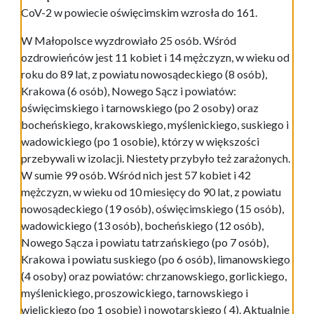
CoV-2 w powiecie oświęcimskim wzrosła do 161.
W Małopolsce wyzdrowiało 25 osób. Wśród
ozdrowieńców jest 11 kobiet i 14 mężczyzn, w wieku od
roku do 89 lat, z powiatu nowosądeckiego (8 osób),
Krakowa (6 osób), Nowego Sącz i powiatów:
oświęcimskiego i tarnowskiego (po 2 osoby) oraz
bocheńskiego, krakowskiego, myślenickiego, suskiego i
wadowickiego (po 1 osobie), którzy w większości
przebywali w izolacji. Niestety przybyło też zarażonych.
W sumie 99 osób. Wśród nich jest 57 kobiet i 42
mężczyzn, w wieku od 10 miesięcy do 90 lat, z powiatu
nowosądeckiego (19 osób), oświęcimskiego (15 osób),
wadowickiego (13 osób), bocheńskiego (12 osób),
Nowego Sącza i powiatu tatrzańskiego (po 7 osób),
Krakowa i powiatu suskiego (po 6 osób), limanowskiego
(4 osoby) oraz powiatów: chrzanowskiego, gorlickiego,
myślenickiego, proszowickiego, tarnowskiego i
wielickiego (po 1 osobie) i nowotarskiego ( 4). Aktualnie