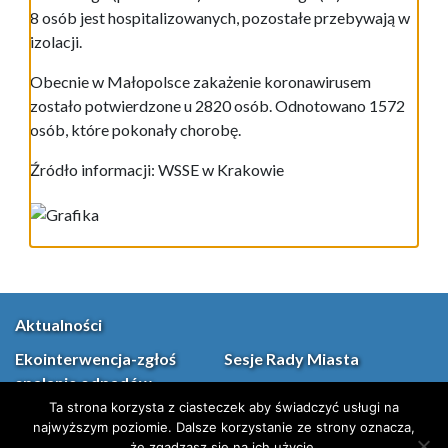
8 osób jest hospitalizowanych, pozostałe przebywają w
izolacji.
Obecnie w Małopolsce zakażenie koronawirusem
zostało potwierdzone u 2820 osób. Odnotowano 1572
osób, które pokonały chorobę.
Źródło informacji: WSSE w Krakowie
Aktualności
Ekointerwencja-zgłoś
Sesje Rady Miasta
spalanie odpadów
Program „Czyste
Ta strona korzysta z ciasteczek aby świadczyć usługi na
Powietrze”
najwyższym poziomie. Dalsze korzystanie ze strony oznacza,
że zgadzasz się na ich użycie.