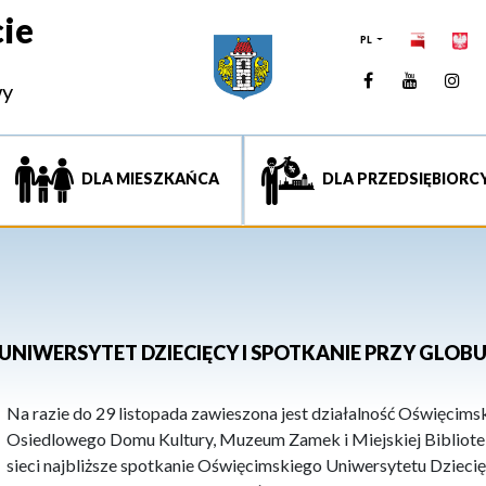
ie
PL
Facebook
YouTUb
Ins
wy
DLA MIESZKAŃCA
DLA PRZEDSIĘBIORC
UNIWERSYTET DZIECIĘCY I SPOTKANIE PRZY GLOBU
Na razie do 29 listopada zawieszona jest działalność Oświęcims
Osiedlowego Domu Kultury, Muzeum Zamek i Miejskiej Bibliotek
sieci najbliższe spotkanie Oświęcimskiego Uniwersytetu Dziec