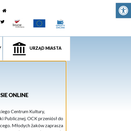
Ot
e
tagram
Twitter
Y
URZĄD MIASTA
SIE ONLINE
kiego Centrum Kultury,
i Publicznej. OCK przeniósł do
ięcego. Młodych żaków zaprasza