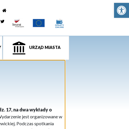
Ot
e
tagram
Twitter
Y
URZĄD MIASTA
z. 17, na dwa wykłady o
ydarzenie jest organizowane w
wickiej. Podczas spotkania