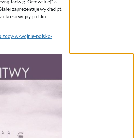
zną Jadwigi Orłowskiej”, a
ałej zaprezentuje wykład pt.
z okresu wojny polsko-
pizody-w-wojnie-polsko-