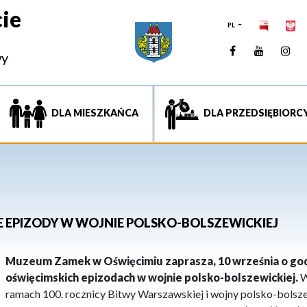
ie
PL
Facebook
YouTUb
Ins
wy
DLA MIESZKAŃCA
DLA PRZEDSIĘBIORC
E EPIZODY W WOJNIE POLSKO-BOLSZEWICKIEJ
Muzeum Zamek w Oświęcimiu zaprasza, 10 września o god
oświęcimskich epizodach w wojnie polsko-bolszewickiej.
W
ramach 100. rocznicy Bitwy Warszawskiej i wojny polsko-bolsze