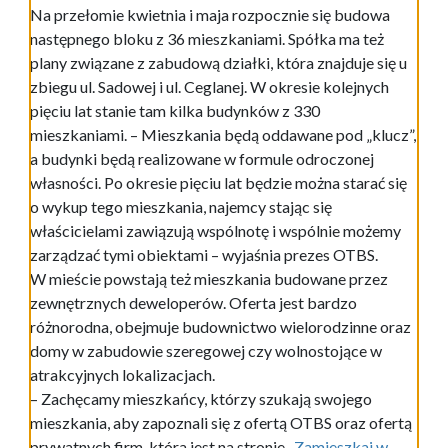
Na przełomie kwietnia i maja rozpocznie się budowa
następnego bloku z 36 mieszkaniami. Spółka ma też
plany związane z zabudową działki, która znajduje się u
zbiegu ul. Sadowej i ul. Ceglanej. W okresie kolejnych
pięciu lat stanie tam kilka budynków z 330
mieszkaniami. – Mieszkania będą oddawane pod „klucz”,
a budynki będą realizowane w formule odroczonej
własności. Po okresie pięciu lat będzie można starać się
o wykup tego mieszkania, najemcy stając się
właścicielami zawiązują wspólnotę i wspólnie możemy
zarządzać tymi obiektami – wyjaśnia prezes OTBS.
W mieście powstają też mieszkania budowane przez
zewnętrznych deweloperów. Oferta jest bardzo
różnorodna, obejmuje budownictwo wielorodzinne oraz
domy w zabudowie szeregowej czy wolnostojące w
atrakcyjnych lokalizacjach.
– Zachęcamy mieszkańcy, którzy szukają swojego
mieszkania, aby zapoznali się z ofertą OTBS oraz ofertą
prywatnych firm, która jest na stronie
„Zamieszkaj w