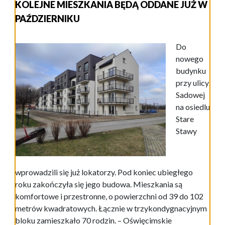
KOLEJNE MIESZKANIA BĘDĄ ODDANE JUŻ W
PAŹDZIERNIKU
Do
nowego
budynku
przy ulicy
Sadowej
na osiedlu
Stare
Stawy
wprowadzili się już lokatorzy. Pod koniec ubiegłego
roku zakończyła się jego budowa. Mieszkania są
komfortowe i przestronne, o powierzchni od 39 do 102
metrów kwadratowych. Łącznie w trzykondygnacyjnym
bloku zamieszkało 70 rodzin. – Oświęcimskie