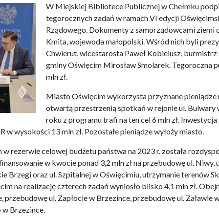
W Miejskiej Bibliotece Publicznej w Chełmku podp
tegorocznych zadań w ramach VI edycji Oświęcims
Rządowego. Dokumenty z samorządowcami ziemi oś
Kmita, wojewoda małopolski. Wśród nich byli prez
Chwierut, wicestarosta Paweł Kobielusz, burmistrz
gminy Oświęcim Mirosław Smolarek. Tegoroczna pu
mln zł.
Miasto Oświęcim wykorzysta przyznane pieniądze 
otwartą przestrzenią spotkań w rejonie ul. Bulwary
roku z programu trafi na ten cel 6 mln zł. Inwestycja
 w wysokości 13 mln zł. Pozostałe pieniądze wyłoży miasto.
h w rezerwie celowej budżetu państwa na 2023 r. została rozdys
nansowanie w kwocie ponad 3,2 mln zł na przebudowę ul. Niwy, ul.
ie Brzegi oraz ul. Szpitalnej w Oświęcimiu, utrzymanie terenów S
im na realizację czterech zadań wyniosło blisko 4,1 mln zł. Obe
ce, przebudowę ul. Zapłocie w Brzezince, przebudowę ul. Załawie 
 w Brzezince.