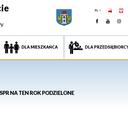
ie
PL
Facebook
YouTUb
Ins
wy
DLA MIESZKAŃCA
DLA PRZEDSIĘBIORC
OSPR NA TEN ROK PODZIELONE