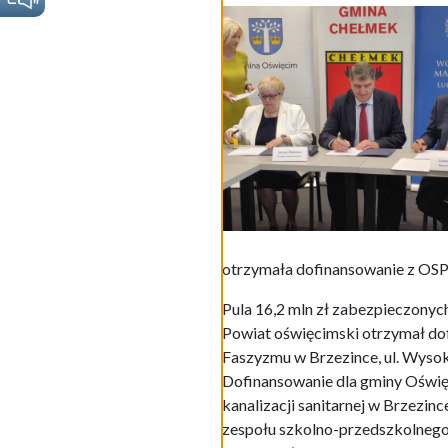
otrzymała dofinansowanie z OSPR
Pula 16,2 mln zł zabezpieczonyc
Powiat oświęcimski otrzymał dofi
Faszyzmu w Brzezince, ul. Wysok
Dofinansowanie dla gminy Oświęc
kanalizacji sanitarnej w Brzezin
zespołu szkolno-przedszkolnego