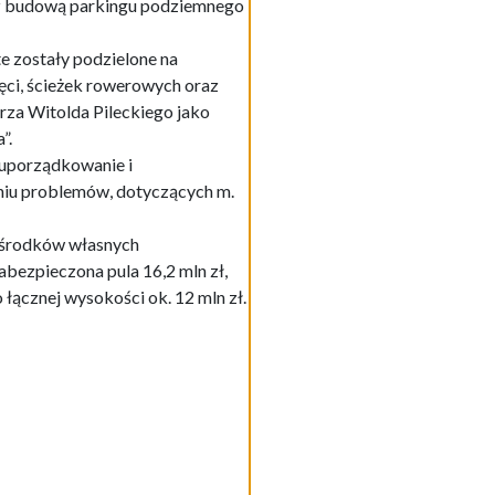
z z budową parkingu podziemnego
te zostały podzielone na
ci, ścieżek rowerowych oraz
rza Witolda Pileckiego jako
”.
 uporządkowanie i
iu problemów, dotyczących m.
e środków własnych
abezpieczona pula 16,2 mln zł,
łącznej wysokości ok. 12 mln zł.