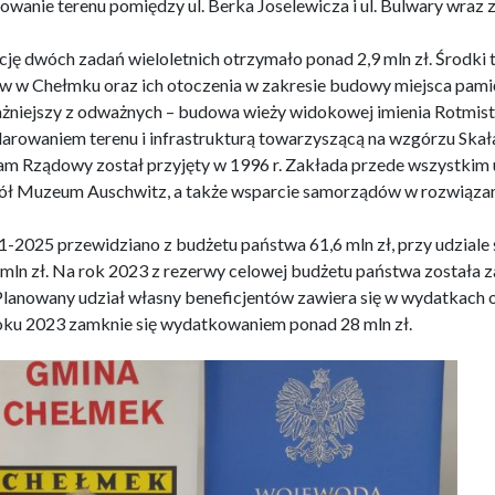
wanie terenu pomiędzy ul. Berka Joselewicza i ul. Bulwary wra
cję dwóch zadań wieloletnich otrzymało ponad 2,9 mln zł. Środki 
w Chełmku oraz ich otoczenia w zakresie budowy miejsca pamię
ażniejszy z odważnych – budowa wieży widokowej imienia Rotmist
arowaniem terenu i infrastrukturą towarzyszącą na wzgórzu Skała
am Rządowy został przyjęty w 1996 r. Zakłada przede wszystkim
ł Muzeum Auschwitz, a także wsparcie samorządów w rozwiązan
1-2025 przewidziano z budżetu państwa 61,6 mln zł, przy udzial
mln zł. Na rok 2023 z rezerwy celowej budżetu państwa została z
lanowany udział własny beneficjentów zawiera się w wydatkach o 
ku 2023 zamknie się wydatkowaniem ponad 28 mln zł.