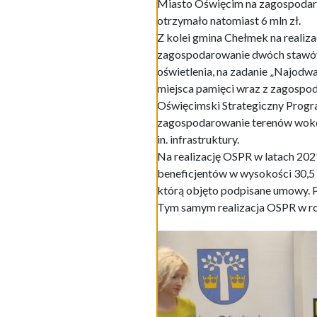
Miasto Oświęcim na zagospodaro
otrzymało natomiast 6 mln zł.
Z kolei gmina Chełmek na realiza
zagospodarowanie dwóch stawów 
oświetlenia, na zadanie „Najodw
miejsca pamięci wraz z zagospod
Oświęcimski Strategiczny Progr
zagospodarowanie terenów wokó
in. infrastruktury.
Na realizację OSPR w latach 202
beneficjentów w wysokości 30,5 
którą objęto podpisane umowy. P
Tym samym realizacja OSPR w ro