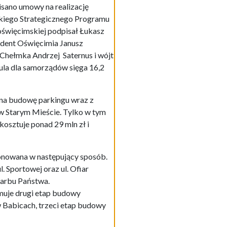
isano umowy na realizację
kiego Strategicznego Programu
więcimskiej podpisał Łukasz
ydent Oświęcimia Janusz
 Chełmka Andrzej Saternus i wójt
la dla samorządów sięga 16,2
na budowę parkingu wraz z
 w Starym Mieście. Tylko w tym
 kosztuje ponad 29 mln zł i
ponowana w następujący sposób.
 Sportowej oraz ul. Ofiar
karbu Państwa.
jmuje drugi etap budowy
w Babicach, trzeci etap budowy