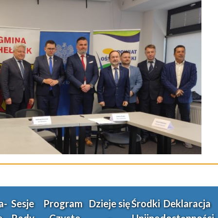
a-
Sesje
Program
Dzieje się
Środki
Deklaracja
e
Rady
„Czyste
–
Unijne
dostępności