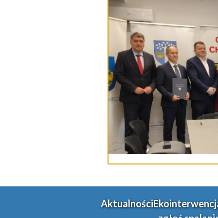
Aktualności
Ekointerwencj
zgłoś spalani