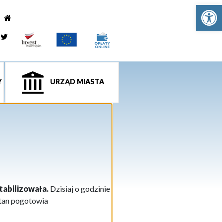
Ot
e
tagram
Twitter
Y
URZĄD MIASTA
tabilizowała.
Dzisiaj o godzinie
stan pogotowia