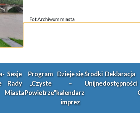
Fot.Archiwum miasta
a-
Sesje
Program
Dzieje się
Środki
Deklaracja
e
Rady
„Czyste
–
Unijne
dostępności
Miasta
Powietrze”
kalendarz
imprez