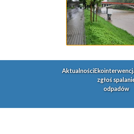
Aktualności
Ekointerwencj
zgłoś spalani
odpadów