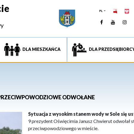
ie
PL
Facebook
YouTUb
Ins
wy
DLA MIESZKAŃCA
DLA PRZEDSIĘBIORC
 PRZECIWPOWODZIOWE ODWOŁANE
Sytuacja z wysokim stanem wody w Sole się us
9 prezydent Oświęcimia Janusz Chwierut odwołał 
przeciwpowodziowego w mieście.